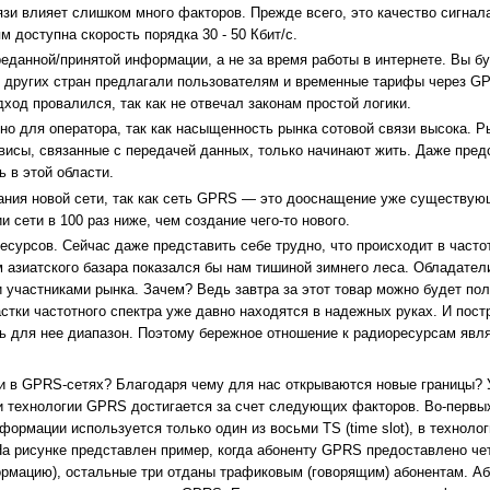
вязи влияет слишком много факторов. Прежде всего, это качество сигнал
 доступна скорость порядка 30 - 50 Кбит/с.
еданной/принятой информации, а не за время работы в интернете. Вы б
з других стран предлагали пользователям и временные тарифы через G
ход провалился, так как не отвечал законам простой логики.
жно для оператора, так как насыщенность рынка сотовой связи высока. Р
рвисы, связанные с передачей данных, только начинают жить. Даже пред
 в этой области.
ания новой сети, так как сеть GPRS — это дооснащение уже существу
 сети в 100 раз ниже, чем создание чего-то нового.
сурсов. Сейчас даже представить себе трудно, что происходит в часто
м азиатского базара показался бы нам тишиной зимнего леса. Обладател
и участниками рынка. Зачем? Ведь завтра за этот товар можно будет пол
астки частотного спектра уже давно находятся в надежных руках. И пост
ь для нее диапазон. Поэтому бережное отношение к радиоресурсам явл
и в GPRS-сетях? Благодаря чему для нас открываются новые границы? 
 технологии GPRS достигается за счет следующих факторов. Во-первых
формации используется только один из восьми TS (time slot), в технол
На рисунке представлен пример, когда абоненту GPRS предоставлено че
рмацию), остальные три отданы трафиковым (говорящим) абонентам. А