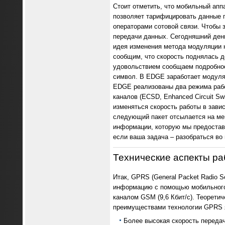
Стоит отметить, что мобильный ап
позволяет тарифицировать данные п
операторами сотовой связи. Чтобы
передачи данных. Сегодняшний день 
идея изменения метода модуляции н
сообщим, что скорость поднялась до
удовольствием сообщаем подробно
символ. В EDGE заработает модуляц
EDGE реализованы два режима рабо
каналов (ECSD, Enhanced Circuit S
изменяться скорость работы в зави
следующий пакет отсылается на мен
информации, которую мы предостави
если ваша задача – разобраться во
Технические аспекты р
Итак, GPRS (General Packet Radio S
информацию с помощью мобильного 
каналом GSM (9,6 Кбит/с). Теорети
преимуществами технологии GPRS 
Более высокая скорость передач