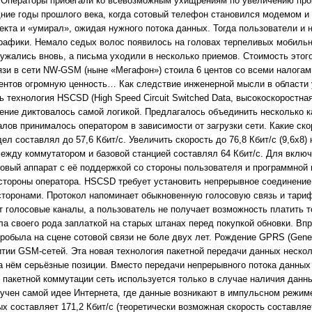
. Операторы прибегали ко всевозможным ухищрениям по увеличению про
ние годы прошлого века, когда сотовый телефон становился модемом и
екта и «умирал», ожидая нужного потока данных. Тогда пользователи и 
рафики. Немало седых волос появилось на головах терпеливых мобильн
гружались вновь, а письма уходили в несколько приемов. Стоимость этог
язи в сети NW-GSM (ныне «Мегафон») стоила 6 центов со всеми налогами
ентов огромную ценность… Как следствие инженерной мысли в области 
 технология HSCSD (High Speed Circuit Switched Data, высокоскоростна
ение диктовалось самой логикой. Предлагалось объединить несколько к
алов принималось оператором в зависимости от загрузки сети. Какие ск
л составлял до 57,6 Кбит/с. Увеличить скорость до 76,8 Кбит/с (9,6х8)
между коммутатором и базовой станцией составлял 64 Кбит/с. Для включ
овый аппарат с её поддержкой со стороны пользователя и программной
о стороны оператора. HSCSD требует установить непрерывное соединени
оронами. Протокол напоминает обыкновенную голосовую связь и тариф
т голосовые каналы, а пользователь не получает возможность платить 
 своего рода заплаткой на старых штанах перед покупкой обновки. Впр
робыла на сцене сотовой связи не боле двух лет. Рождение GPRS (Gener
витии GSM-сетей. Эта новая технология пакетной передачи данных нескол
а нём серьёзные позиции. Вместо передачи непрерывного потока данных
 пакетной коммутации сеть используется только в случае наличия данны
вучен самой идее Интернета, где данные возникают в импульсном режи
 составляет 171,2 Кбит/с (теоретически возможная скорость составляет 