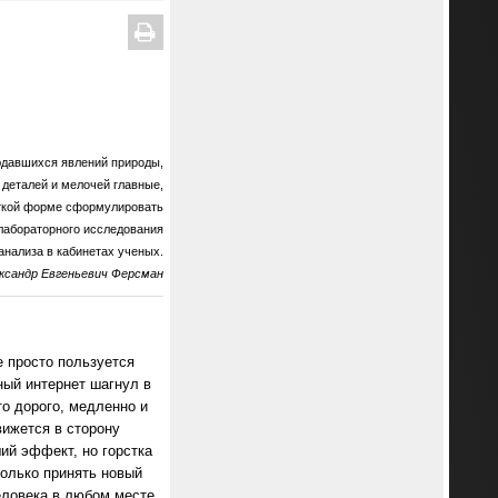
юдавшихся явлений природы,
 деталей и мелочей главные,
аткой форме сформулировать
и лабораторного исследования
анализа в кабинетах ученых.
ександр Евгеньевич Ферсман
 просто пользуется
ный интернет шагнул в
о дорого, медленно и
вижется в сторону
ий эффект, но горстка
олько принять новый
еловека в любом месте