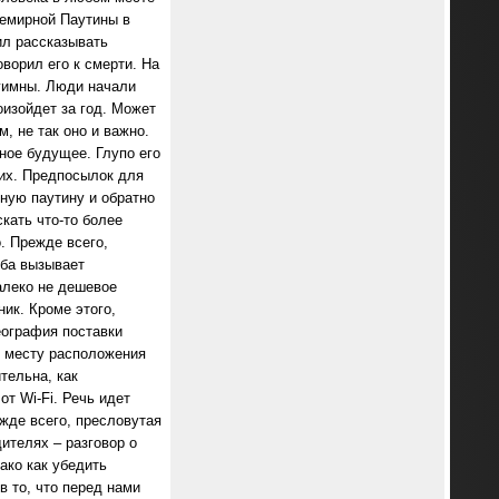
семирной Паутины в
ил рассказывать
ворил его к смерти. На
 гимны. Люди начали
оизойдет за год. Может
, не так оно и важно.
вное будущее. Глупо его
них. Предпосылок для
ную паутину и обратно
кать что-то более
. Прежде всего,
оба вызывает
алеко не дешевое
ик. Кроме этого,
еография поставки
у месту расположения
тельна, как
т Wi-Fi. Речь идет
жде всего, пресловутая
ителях – разговор о
ако как убедить
в то, что перед нами