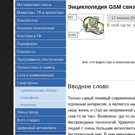
Материнские платы
Энциклопедия GSM связи
Мониторы, ТВ и проекторы
17 января 20
Накопители
В этой части:
Носимая электроника
Ноутбуки и ПК
Периферия
Планшеты
Программное обеспечение
все, что видел глаз и охватила м
Процессоры и память
Сети и коммуникации
Смартфоны
Вводное слово
Сравнительные обзоры
Только самый ленивый современный 
Смартфоны
огромным интересом, а является на
Аналитика
нашу жизнь и стал ее непременной 
Умные вещи
«как-то не так». Возможно, где-то 
Фото и видео
беспроводных технологий. Удивител
людей с очень большим интеллектом
Цифровой автомобиль
беспроводной мир. В нем невидимые