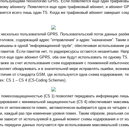
использующими технологию GPRS. Если появляется еще один трафиковый
вому абоненту. Появляется еще один трафиковый абонент, и абонент G
станется всего лишь один TS. Когда же трафиковый абонент завершит сое
 несколько пользователей GPRS. Пользовательский поток данных разби
головок, содержащий адрес “отправления” и адрес “назначения”. Таким о
мешаны в одной “информационной трубе”, обеспечивая использование р
пакетов. Если пакетов нет, то радиоресурсы остаются незанятыми. Нап
тся еще один абонент GPRS, оба они будут использовать по одному TS.
акже за счет использования схем кодирования с пониженной избыточно
оляет обнаруживать и в значительной мере исправлять ошибки, возник
тличие от стандарта GSM, где используется одна схема кодирования, т
х: CS 1 – CS 4 (CS-Coding Schemes).
 помехозащищенностью (CS 1) позволяет передавать информацию лишь
кодирования с минимальной защищенностью (CS 4) обеспечивает максима
и от интенсивности помех, автоматически выбирается одна из четырех 
, каждый раз при изменении уровня помех. Таким образом, реальная ск
и зависит от используемой в данный момент схемы кодирования и от к
ость передачи данных получается при использовании максимальной схемы