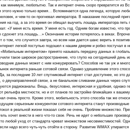
 как минимум, любопытно. Так и интернет очень скоро превратится из В
 этого нужно только время… Вспоминается одна легенда, которую люб
еловек, и чем-то он прогневал императора. В наказание последний приго
ания на год, а за это время он обещал выучить лошадь императора петь
зал: «У меня есть время. У меня есть год. Одним богам известно, что пр
е сдохнет эта лошадь…» Окончание истории потерялось в веках. Впрочем
ет о том, что случится завтра, но всем нам дается шанс верить в позити
интернет легкой поступью подошел к нашим дверям и робко постучал в 
о. «Мобильным интернетом» принято называть передачу данных в глобаль
чили такое широкое распространение, что глупо на сегодняшний день ис
оводник данных может с ним конкурировать? Способов не так уж и много
рынок интернета раньше сотовой связи. Однако удешевление этого спос
Да, за последние 10 лет спутниковый интернет стал доступнее, но это д
, о двунаправленной связи, а не банальном сливании данных через спутн
ются радиоканалы. Вещь, безусловно, интересная и удобная, однако г
о от рельефа местности, но и от планов по застройке ближайших к вашем
нал очень просто. Кроме этого, мобильность этого способа так же относи
удущем серьезным конкурентом сотового интернета станут производные о
токол в реальной жизни показал себя не очень. Проблем множество. Пре
ль хочет внести в него что-то свое. Речь не идет о небольших производ
 что любой уход от стандарта чреват множеством несовместимостей. Одн
если надо всего чуть-чуть отойти в сторону. Развитие WiMAX упирается 