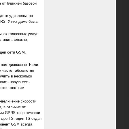
а от ближней базовой
удете удивлены, но
PRS. У них даже была
ынок голосовых услуг
ставить сложно,
ющей сети GSM.
тном диапазоне. Если
и частот абсолютно
учить в несколько
роить новую сеть
яется жестким
Увеличение скорости
, в отличие от
огии GPRS теоретически
тыре TS; один TS отдан
бонент GSM всегда