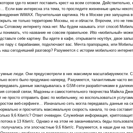
которое где-то может поставить крест на всем сотовом. Действительно, 
… Если вам интересна эта тема, то проследите жизненные циклы некот
 внедрения WiMAX. Поучительная картинка. Но в Москве уже запущена в
крыть не только территорию Москвы, но и области. Впрочем, это не тем
ы Сотовому интернету пока нет. Мы будем называть этот способ Мобил
ы понимать, что название не совсем правильное. Ибо «мобильный» может
ставьте себе картину. Вы идете в кафе, открываете ноутбук, двое зап
тую пару с барабанами, подключают вас. Мечта прапорщика, или Мобиль
ь наш сегодняшний разговор? Разумеется с истории мобильного интернет
 умные люди. Они предусмотрели в них максимум масштабируемости. С
лько всего было продумано наперед. Разумеется, талантливым часто вез
ередавать данные закладывалась в GSM-сети разработчиками в далеких
ния сотовой связи, Мадонны и самостоятельного творчества Майкла Джек
т не просто отправить факс по мобильнику, но воспользоваться услугам
простом веб-серфинге… Изначально сеть могла передавать данные на ско
ормально и просчитать максимальную скорость канала, то она составит 
олько 9,6 Кбит/c? Ответ очевиден. Служебная информация, криптозащит
потока в 13 Кбит/c. Однако и на этом не заканчивались беды пользова
и получались эти злосчастные 9,6 Кбит/c. Разумеется, в наши дни на так