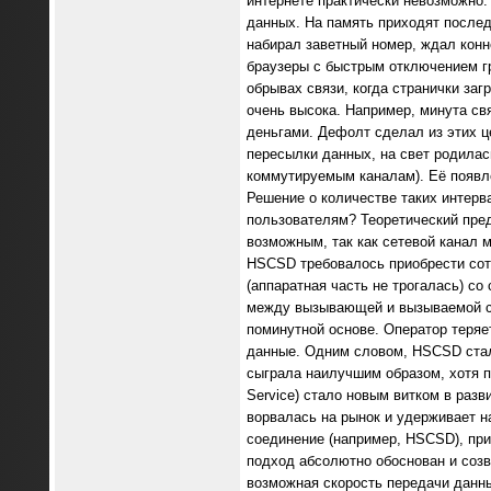
интернете практически невозможно
данных. На память приходят послед
набирал заветный номер, ждал конн
браузеры с быстрым отключением г
обрывах связи, когда странички за
очень высока. Например, минута св
деньгами. Дефолт сделал из этих ц
пересылки данных, на свет родилась
коммутируемым каналам). Её появл
Решение о количестве таких интерв
пользователям? Теоретический преде
возможным, так как сетевой канал 
HSCSD требовалось приобрести сот
(аппаратная часть не трогалась) с
между вызывающей и вызываемой ст
поминутной основе. Оператор теряе
данные. Одним словом, HSCSD стала
сыграла наилучшим образом, хотя п
Service) стало новым витком в раз
ворвалась на рынок и удерживает н
соединение (например, HSCSD), при
подход абсолютно обоснован и соз
возможная скорость передачи данных