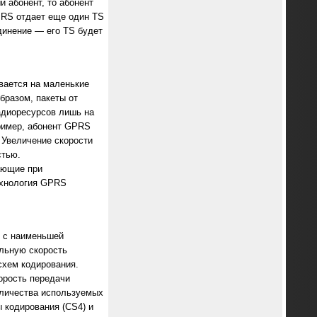
 абонент, то абонент
PRS отдает еще один TS
динение — его TS будет
вается на маленькие
бразом, пакеты от
адиоресурсов лишь на
ример, абонент GPRS
 Увеличение скорости
стью.
ающие при
ехнология GPRS
 с наименьшей
льную скорость
схем кодирования.
орость передачи
оличества используемых
 кодирования (CS4) и