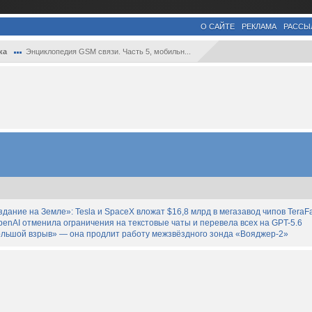
О САЙТЕ
РЕКЛАМА
РАССЫ
ка
Энциклопедия GSM связи. Часть 5, мобильн...
дание на Земле»: Tesla и SpaceX вложат $16,8 млрд в мегазавод чипов TeraF
enAI отменила ограничения на текстовые чаты и перевела всех на GPT-5.6
льшой взрыв» — она продлит работу межзвёздного зонда «Вояджер-2»