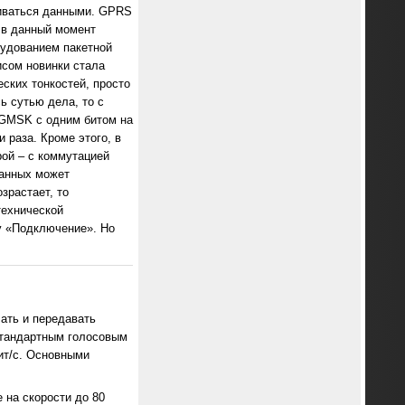
ниваться данными. GPRS
о в данный момент
удованием пакетной
исом новинки стала
ских тонкостей, просто
ь сутью дела, то с
GMSK с одним битом на
 раза. Кроме этого, в
ой – с коммутацией
данных может
зрастает, то
технической
у «Подключение». Но
чать и передавать
стандартным голосовым
ит/с. Основными
 на скорости до 80