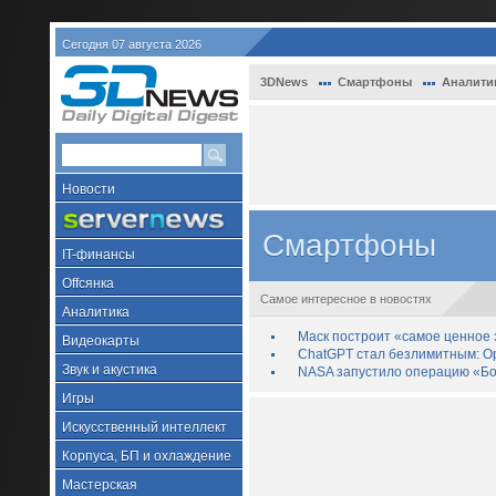
Сегодня 07 августа 2026
3DNews
Смартфоны
Аналити
Новости
Смартфоны
IT-финансы
Offсянка
Самое интересное в новостях
Аналитика
Маск построит «самое ценное з
Видеокарты
ChatGPT стал безлимитным: Op
Звук и акустика
NASA запустило операцию «Бо
Игры
Искусственный интеллект
Корпуса, БП и охлаждение
Мастерская