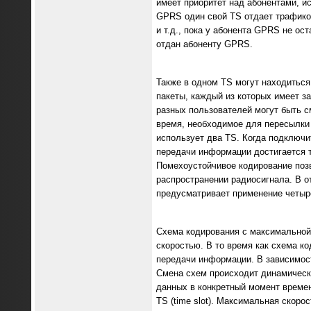
имеет приоритет над абонентами, 
GPRS один свой TS отдает трафико
и т.д., пока у абонента GPRS не о
отдан абоненту GPRS.
Также в одном TS могут находиться
пакеты, каждый из которых имеет за
разных пользователей могут быть с
время, необходимое для пересылки 
использует два TS. Когда подключи
передачи информации достигается т
Помехоустойчивое кодирование позв
распространении радиосигнала. В о
предусматривает применение четыре
Схема кодирования с максимальной
скоростью. В то время как схема 
передачи информации. В зависимост
Смена схем происходит динамически
данных в конкретный момент времен
TS (time slot). Максимальная скор