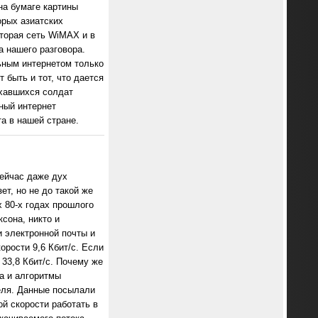
на бумаге картины
орых азиатских
торая сеть WiMAX и в
а нашего разговора.
ьным интернетом только
 быть и тот, что дается
ыхавшихся солдат
ный интернет
а в нашей стране.
ейчас даже дух
ет, но не до такой же
 80-х годах прошлого
сона, никто и
и электронной почты и
рости 9,6 Кбит/c. Если
33,8 Кбит/c. Почему же
а и алгоритмы
теля. Данные посылали
ой скорости работать в