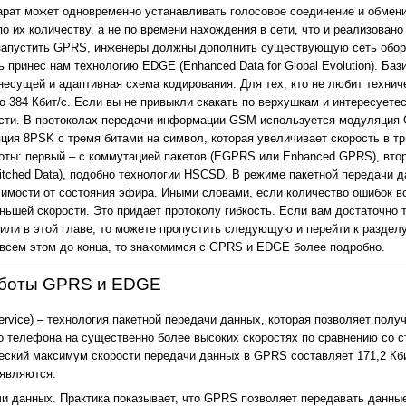
парат может одновременно устанавливать голосовое соединение и обме
о их количеству, а не по времени нахождения в сети, что и реализован
 запустить GPRS, инженеры должны дополнить существующую сеть обор
принес нам технологию EDGE (Enhanced Data for Global Evolution). Баз
есущей и адаптивная схема кодирования. Для тех, кто не любит техниче
 384 Кбит/с. Если вы не привыкли скакать по верхушкам и интересуетес
сти. В протоколах передачи информации GSM используется модуляция 
ия 8PSK с тремя битами на символ, которая увеличивает скорость в три
ты: первый – с коммутацией пакетов (EGPRS или Enhanced GPRS), втор
witched Data), подобно технологии HSCSD. В режиме пакетной передачи 
симости от состояния эфира. Иными словами, если количество ошибок во
ьшей скорости. Это придает протоколу гибкость. Если вам достаточно 
ли в этой главе, то можете пропустить следующую и перейти к раздел
 всем этом до конца, то знакомимся с GPRS и EDGE более подробно.
аботы GPRS и EDGE
ervice) – технология пакетной передачи данных, которая позволяет полу
телефона на существенно более высоких скоростях по сравнению со 
ческий максимум скорости передачи данных в GPRS составляет 171,2 Кб
являются:
и данных. Практика показывает, что GPRS позволяет передавать данные