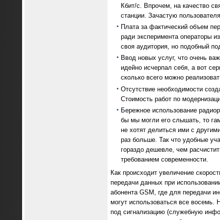
Кбит/с. Впрочем, на качество с
станции. Зачастую пользователям
Плата за фактический объем пер
ради эксперимента операторы и
своя аудитория, но подобный под
Ввод новых услуг, что очень ва
идейно исчерпал себя, а вот се
сколько всего можно реализовать
Отсутствие необходимости созд
Стоимость работ по модернизации
Бережное использование радиоре
бы мы могли его слышать, то га
не хотят делиться ими с другим
раз больше. Так что удобные уч
гораздо дешевле, чем расчистит
требованием современности.
Как происходит увеличение скорост
передачи данных при использовании
абонента GSM, где для передачи ин
могут использоваться все восемь. 
под сигнализацию (служебную инфо