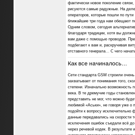
фактически новое поколение связи, 
рисуются самые радужные. На деле
операторов, которые пошли по пути
ближайшие три года нам обещают по
Одним словом, сегодня альтернатив
благодаря традиции, хотя вы должн
вам даже с помощью проводов. Пред
подбегают к вам и, раскручивая ви
отставного генерала… С чего начат
Как все начиналось…
Сети стандарта GSM строили очень
захватывает от понимания того, ско
степени. Изначально возможность п
века. В те дремучие годы становле
представить не мог, что можно буде
любимой «Аськи», не говоря уже о 
подойти к вопросу исключительно ф
данные передавались на скорости т
исключения ошибок съедали всё до 
через речевой кодек. В результате 