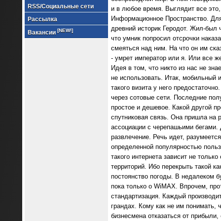
RSS/Социальные сети
и в любое время. Выглядит все это,
Информационное Пространство. Для
Рассылка
древний историк Геродот. Жил-был ч
[NEW!]
Вакансии
что умник попросил отсрочки наказ
смеяться над ним. На что он им ска
- умрет император или я. Или все ж
Идея в том, что никто из нас не зна
не использовать. Итак, мобильный 
такого визита у него предостаточн
через сотовые сети. Последние полу
простое и дешевое. Какой другой пр
спутниковая связь. Она пришла на 
ассоциации с черепашьими бегами. 
развлечение. Речь идет, разумеется
определенной популярностью пользу
такого интернета зависит не тольк
территорий. Ибо перекрыть такой ка
постоянство погоды. В недалеком б
пока только о WiMAX. Впрочем, про
стандартизация. Каждый производите
грандах. Кому как не им понимать,
бизнесмена отказаться от прибыли, 