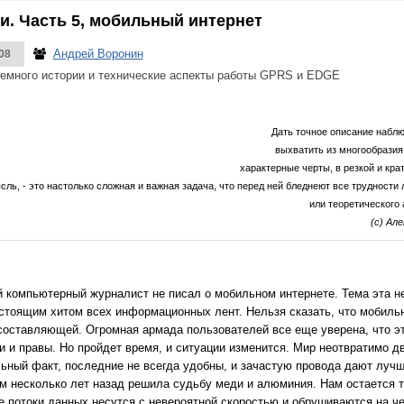
. Часть 5, мобильный интернет
Андрей Воронин
08
 немного истории и технические аспекты работы GPRS и EDGE
Дать точное описание набл
выхватить из многообразия
характерные черты, в резкой и кр
ысль, - это настолько сложная и важная задача, что перед ней бледнеют все трудност
или теоретического 
(c) Ал
компьютерный журналист не писал о мобильном интернете. Тема эта не
стоящим хитом всех информационных лент. Нельзя сказать, что мобиль
составляющей. Огромная армада пользователей все еще уверена, что эт
они и правы. Но пройдет время, и ситуации изменится. Мир неотвратимо д
ьный факт, последние не всегда удобны, и зачастую провода дают лучш
 несколько лет назад решила судьбу меди и алюминия. Нам остается т
 потоки данных несутся с невероятной скоростью и обрушиваются на ч