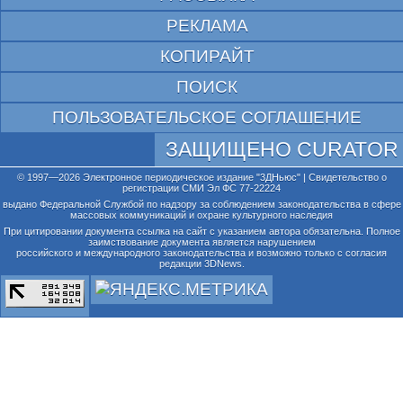
РЕКЛАМА
КОПИРАЙТ
ПОИСК
ПОЛЬЗОВАТЕЛЬСКОЕ СОГЛАШЕНИЕ
ЗАЩИЩЕНО CURATOR
© 1997—2026 Электронное периодическое издание "3ДНьюс" | Свидетельство о
регистрации СМИ Эл ФС 77-22224
выдано Федеральной Службой по надзору за соблюдением законодательства в сфере
массовых коммуникаций и охране культурного наследия
При цитировании документа ссылка на сайт с указанием автора обязательна. Полное
заимствование документа является нарушением
российского и международного законодательства и возможно только с согласия
редакции 3DNews.