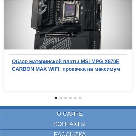
Обзор материнской платы MSI MPG X870E
CARBON MAX WIFI: прокачка на максимум
О САЙТЕ
КОНТАКТЫ
РАССЫЛКА