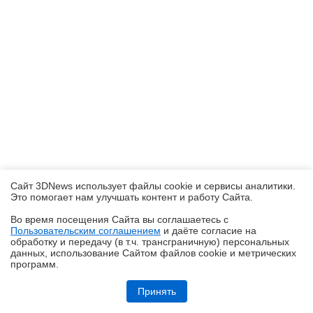
Сайт 3DNews использует файлы cookie и сервисы аналитики.
Это помогает нам улучшать контент и работу Cайта.
Во время посещения Cайта вы соглашаетесь с
Пользовательским соглашением
и даёте согласие на
✖
обработку и передачу (в т.ч. трансграничную) персональных
данных, использование Cайтом файлов cookie и метрических
программ.
Обзор видеокарты Acer Nitro Intel Arc B570 OC
Принять