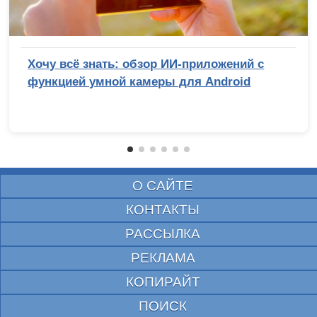
Хочу всё знать: обзор ИИ-приложений с
функцией умной камеры для Android
О САЙТЕ
КОНТАКТЫ
РАССЫЛКА
РЕКЛАМА
КОПИРАЙТ
ПОИСК