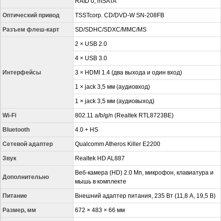
RAID 0, mSATA
Оптический привод
TSSTcorp. CD/DVD-W SN-208FB
Разъем флеш-карт
SD/SDHC/SDXC/MMC/MS
2 × USB 2.0
4 × USB 3.0
Интерфейсы
3 × HDMI 1.4 (два выхода и один вход)
1 × jack 3,5 мм (аудиовход)
1 × jack 3,5 мм (аудиовыход)
Wi-Fi
802.11 a/b/g/n (Realtek RTL8723BE)
Bluetooth
4.0 + HS
Сетевой адаптер
Qualcomm Atheros Killer E2200
Звук
Realtek HD AL887
Веб-камера (HD) 2.0 Мп, микрофон, клавиатура и
Дополнительно
мышь в комплекте
Питание
Внешний адаптер питания, 235 Вт (11,8 А, 19,5 В)
Размер, мм
672 × 483 × 66 мм