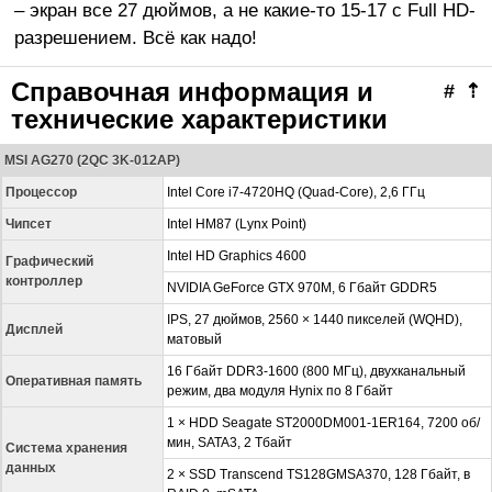
– экран все 27 дюймов, а не какие-то 15-17 с Full HD-
разрешением. Всё как надо!
Справочная информация и
#
⇡
технические характеристики
MSI AG270 (2QC 3K-012AP)
Процессор
Intel Core i7-4720HQ (Quad-Core), 2,6 ГГц
Чипсет
Intel HM87 (Lynx Point)
Intel HD Graphics 4600
Графический
контроллер
NVIDIA GeForce GTX 970M, 6 Гбайт GDDR5
IPS, 27 дюймов, 2560 × 1440 пикселей (WQHD),
Дисплей
матовый
16 Гбайт DDR3-1600 (800 МГц), двухканальный
Оперативная память
режим, два модуля Hynix по 8 Гбайт
1 × HDD Seagate ST2000DM001-1ER164, 7200 об/
мин, SATA3, 2 Тбайт
Система хранения
данных
2 × SSD Transcend TS128GMSA370, 128 Гбайт, в