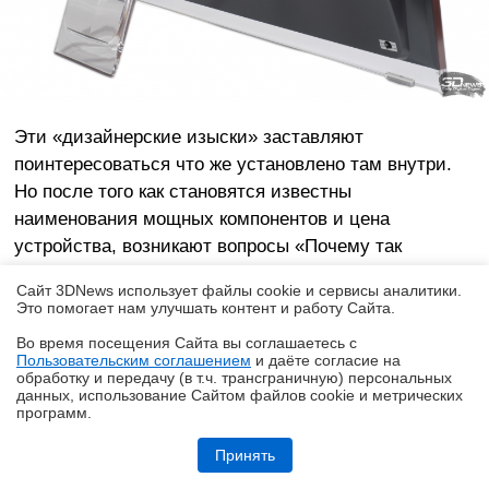
Эти «дизайнерские изыски» заставляют
поинтересоваться что же установлено там внутри.
Но после того как становятся известны
наименования мощных компонентов и цена
устройства, возникают вопросы «Почему так
дорого?», точнее «А почему за такие деньги такой
Сайт 3DNews использует файлы cookie и сервисы аналитики.
корпус?». Говоря иначе – одно с другим не сильно
Это помогает нам улучшать контент и работу Cайта.
сходится. По крайней мере таково мнение автора и
Во время посещения Cайта вы соглашаетесь с
его круга знакомых, которое, как известно, может не
Пользовательским соглашением
и даёте согласие на
✖
обработку и передачу (в т.ч. трансграничную) персональных
совпадать
не только
с мнением редакции, но и с
данных, использование Cайтом файлов cookie и метрических
мнением наших читателей и конечных покупателей
программ.
устройства.
Обзор HUAWEI MatePad SE 11" (2026): тонкий металлический
планшет с раритетной начинкой
Принять