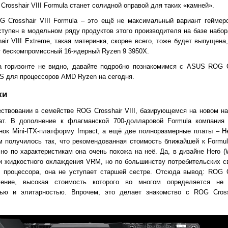
Crosshair VIII Formula станет солидной оправой для таких «камней».
OG Crosshair VIII Formula – это ещё не максимальный вариант гейме
ступен в модельном ряду продуктов этого производителя на базе набор
air VIII Extreme, такая материнка, скорее всего, тоже будет выпущена
ёт бескомпромиссный 16-ядерный Ryzen 9 3950X.
 горизонте не видно, давайте подробно познакомимся с ASUS ROG Cr
 для процессоров AMD Ryzen на сегодня.
ки
ствовании в семействе ROG Crosshair VIII, базирующемся на новом н
ат. В дополнение к флагманской 700-долларовой Formula компани
ок Mini-ITX-платформу Impact, а ещё две полноразмерные платы – Her
м получилось так, что рекомендованная стоимость ближайшей к Formu
 но по характеристикам она очень похожа на неё. Да, в дизайне Hero (
и жидкостного охлаждения VRM, но по большинству потребительских св
я процессора, она не уступает старшей сестре. Отсюда вывод: ROG Cr
жение, высокая стоимость которого во многом определяется не 
тью и элитарностью. Впрочем, это делает знакомство с ROG Cross