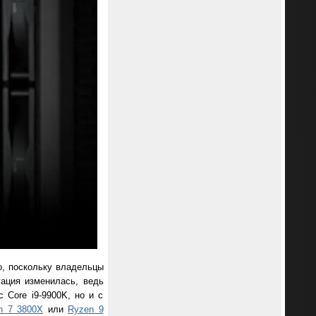
о, поскольку владельцы
уация изменилась, ведь
 Core i9-9900K, но и с
n 7 3800X
или
Ryzen 9