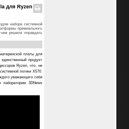
la для Ryzen
ходом набора системной
латформы премиального
, чем решили оправдать
материнской платы для
е единственный продукт
ессоров Ryzen, что, не
системной логики X570.
аждого уважающего себя
 в лабораторию 3DNews