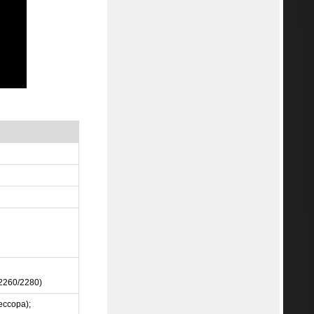
/2260/2280)
ессора);