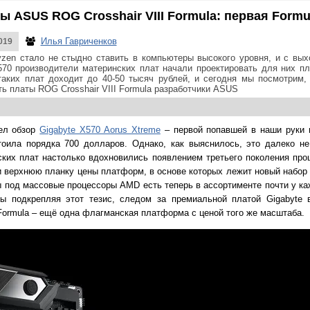
 ASUS ROG Crosshair VIII Formula: первая Formu
Илья Гавриченков
019
zen стало не стыдно ставить в компьютеры высокого уровня, и с вы
70 производители материнских плат начали проектировать для них п
таких плат доходит до 40-50 тысяч рублей, и сегодня мы посмотрим
ь платы ROG Crosshair VIII Formula разработчики ASUS
ел обзор
Gigabyte X570 Aorus Xtreme
– первой попавшей в наши руки 
тоила порядка 700 долларов. Однако, как выяснилось, это далеко н
ских плат настолько вдохновились появлением третьего поколения проц
 верхнюю планку цены платформ, в основе которых лежит новый набор 
ы под массовые процессоры AMD есть теперь в ассортименте почти у к
бы подкрепляя этот тезис, следом за премиальной платой Gigabyte
Formula – ещё одна флагманская платформа с ценой того же масштаба.