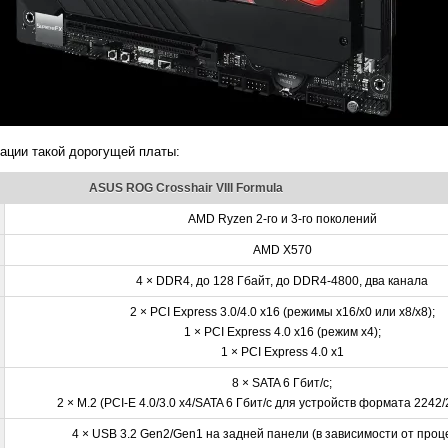
ации такой дорогущей платы:
ASUS ROG Crosshair VIII Formula
AMD Ryzen 2-го и 3-го поколений
AMD X570
4 × DDR4, до 128 Гбайт, до DDR4-4800, два канала
2 × PCI Express 3.0/4.0 x16 (режимы x16/x0 или x8/x8);
1 × PCI Express 4.0 x16 (режим x4);
1 × PCI Express 4.0 x1
8 × SATA 6 Гбит/с;
2 × M.2 (PCI-E 4.0/3.0 x4/SATA 6 Гбит/с для устройств формата 2242
4 × USB 3.2 Gen2/Gen1 на задней панели (в зависимости от проц