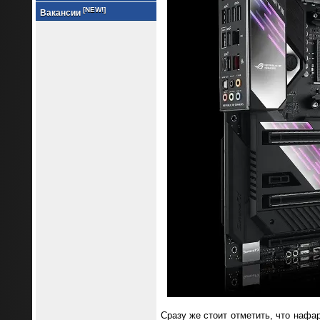
[NEW!]
Вакансии
Сразу же стоит отметить, что наф