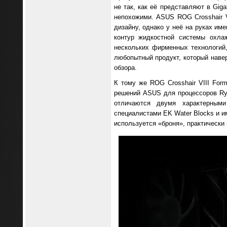
не так, как её представляют в Gig
непохожими. ASUS ROG Crosshair V
дизайну, однако у неё на руках им
контур жидкостной системы охла
нескольких фирменных технологий
любопытный продукт, который навер
обзора.
К тому же ROG Crosshair VIII For
решений ASUS для процессоров Ryz
отличаются двумя характерными
специалистами EK Water Blocks и и
используется «броня», практическ