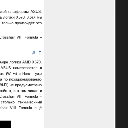
рской платформы ASUS,
а логики X570. Хотя мы
, только произойдёт это
osshair VIII Formula –
#
⇡
аборе логики AMD X570,
я ASUS намеревается в
o (Wi-Fi) и Hero – уже
la по позиционированию
Wi-Fi) не предусмотрено
ойств, и в том числе и
osshair VIII Formula –
столько техническими
hair VIII Formula ещё