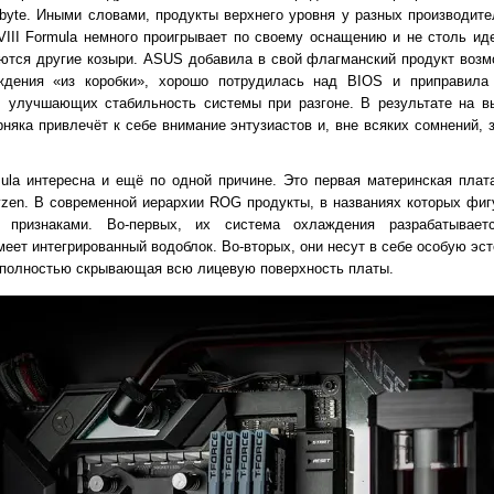
abyte. Иными словами, продукты верхнего уровня у разных производит
III Formula немного проигрывает по своему оснащению и не столь ид
еются другие козыри. ASUS добавила в свой флагманский продукт возм
ждения «из коробки», хорошо потрудилась над BIOS и приправила
, улучшающих стабильность системы при разгоне. В результате на в
няка привлечёт к себе внимание энтузиастов и, вне всяких сомнений, 
mula интересна и ещё по одной причине. Это первая материнская плат
en. В современной иерархии ROG продукты, в названиях которых фигу
 признаками. Во-первых, их система охлаждения разрабатывае
меет интегрированный водоблок. Во-вторых, они несут в себе особую эс
и полностью скрывающая всю лицевую поверхность платы.