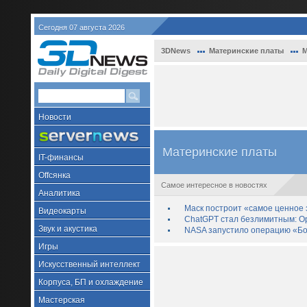
Сегодня 07 августа 2026
3DNews
Материнские платы
М
Новости
Материнские платы
IT-финансы
Offсянка
Самое интересное в новостях
Аналитика
Маск построит «самое ценное з
Видеокарты
ChatGPT стал безлимитным: Op
Звук и акустика
NASA запустило операцию «Бо
Игры
Искусственный интеллект
Корпуса, БП и охлаждение
Мастерская