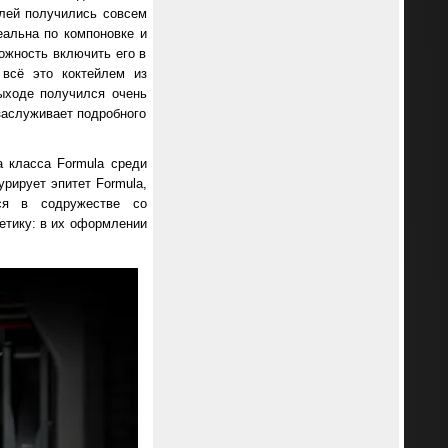
елей получились совсем
еальна по компоновке и
ожность включить его в
 всё это коктейлем из
ыходе получился очень
заслуживает подробного
а класса Formula среди
рирует эпитет Formula,
тся в содружестве со
тетику: в их оформлении