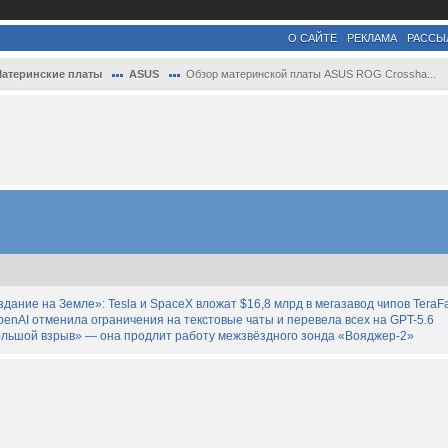
О САЙТЕ
РЕКЛАМА
РАССЫ
атеринские платы
ASUS
Обзор материнской платы ASUS ROG Crossha...
дание на Земле»: Tesla и SpaceX вложат $16,8 млрд в мегазавод чипов TeraF
enAI отменила ограничения на текстовые чаты и перевела всех на GPT-5.6
льшой взрыв» — она продлит работу межзвёздного зонда «Вояджер-2»