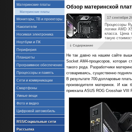
Материнские платы
Обзор материнской платы
Материнские платы
17 сентября 2
Мониторы, ТВ и проекторы
Процессоры Ry
Накопители
логики AMD X5
класса. Цена 
Носимая электроника
такую стоимост
Ноутбуки и ПК
⇣ Содержание
Периферия
Не так давно на нашем сайте выш
Планшеты
Socket AM4-процесоров, которая с
Программное обеспечение
такого рода. Разработчики материн
Процессоры и память
сговариваясь, существенно подняли
В результате 700-долларовые плат
Сети и коммуникации
производителя материнок. И как 
Смартфоны
приехала ASUS ROG Crosshair VIII 
Умные вещи
Фото и видео
Цифровой автомобиль
RSS/Социальные сети
Рассылка