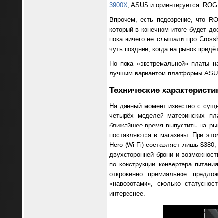
3900X
, ASUS и ориентируется: ROG 
Впрочем, есть подозрение, что R
который в конечном итоге будет до
пока ничего не слышали про Crossh
чуть позднее, когда на рынок прид
Но пока «экстремальной» платы на
лучшим вариантом платформы ASUS
Технические характеристи
На данный момент известно о суще
четырёх моделей материнских пл
ближайшее время выпустить на рын
поставляются в магазины. При это
Hero (Wi-Fi) составляет лишь $380,
двухсторонней брони и возможност
по конструкции конвертера питани
откровенно премиальное предло
«наворотами», сколько статуснос
интереснее.