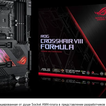
аршированная от души Socket AM4-плата в представлении разработчико