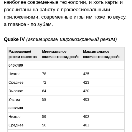
наиболее современные технологии, и хоть карты и
рассчитаны на работу с профессиональными
приложениями, современные игры им тоже по вкусу,
а главное - по зубам.
Quake IV
(активирован широкоэкранный режим)
Разрешение/
Минимальное
Максимальное
режим качества
количество кадров/c
количество кадров/c
640х480
Низкое
78
425
Среднее
72
423
Высокое
64
420
Ультра
58
403
800х600
Низкое
59
402
Среднее
56
401