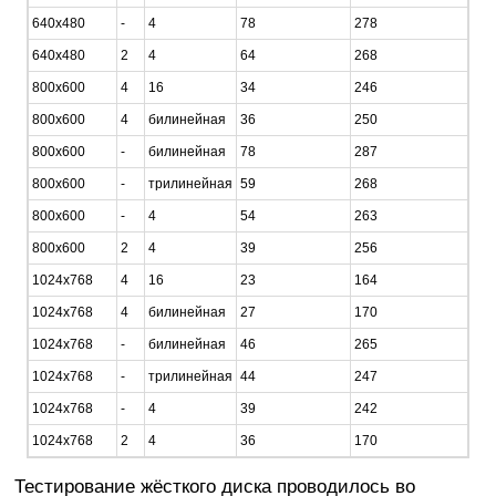
640x480
-
4
78
278
640x480
2
4
64
268
800х600
4
16
34
246
800х600
4
билинейная
36
250
800х600
-
билинейная
78
287
800х600
-
трилинейная
59
268
800х600
-
4
54
263
800х600
2
4
39
256
1024х768
4
16
23
164
1024х768
4
билинейная
27
170
1024х768
-
билинейная
46
265
1024х768
-
трилинейная
44
247
1024х768
-
4
39
242
1024х768
2
4
36
170
Тестирование жёсткого диска проводилось во