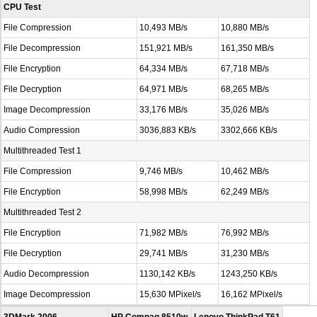
CPU Test
File Compression
10,493 MB/s
10,880 MB/s
File Decompression
151,921 MB/s
161,350 MB/s
File Encryption
64,334 MB/s
67,718 MB/s
File Decryption
64,971 MB/s
68,265 MB/s
Image Decompression
33,176 MB/s
35,026 MB/s
Audio Compression
3036,883 KB/s
3302,666 KB/s
Multithreaded Test 1
File Compression
9,746 MB/s
10,462 MB/s
File Encryption
58,998 MB/s
62,249 MB/s
Multithreaded Test 2
File Encryption
71,982 MB/s
76,992 MB/s
File Decryption
29,741 MB/s
31,230 MB/s
Audio Decompression
1130,142 KB/s
1243,250 KB/s
Image Decompression
15,630 MPixel/s
16,162 MPixel/s
3DMark 2006
HP Compaq 8510w
Lenovo ThinkPad T61