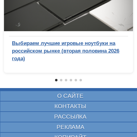
Выбираем лучшие игровые ноутбуки на
российском рынке (вторая половина 2026
года)
О САЙТЕ
КОНТАКТЫ
РАССЫЛКА
РЕКЛАМА