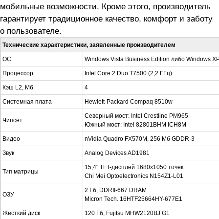
мобильные возможности. Кроме этого, производитель
гарантирует традиционное качество, комфорт и заботу
о пользователе.
Технические характеристики, заявленные производителем
ОС
Windows Vista Business Edition либо Windows XP
Процессор
Intel Core 2 Duo T7500 (2,2 ГГц)
Кэш L2, Мб
4
Системная плата
Hewlett-Packard Compaq 8510w
Северный мост: Intel Crestline PM965
Чипсет
Южный мост: Intel 82801BHM ICH8M
Видео
nVidia Quadro FX570M, 256 Мб GDDR-3
Звук
Analog Devices AD1981
15,4" TFT-дисплей 1680x1050 точек
Тип матрицы
Chi Mei Optoelectronics N154Z1-L01
2 Гб, DDRII-667 DRAM
ОЗУ
Micron Tech. 16HTF25664HY-677E1
Жёсткий диск
120 Гб, Fujitsu MHW2120BJ G1