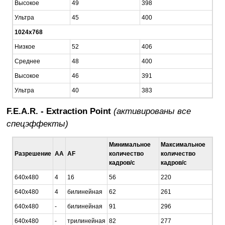
Высокое
49
398
Ультра
45
400
1024х768
Низкое
52
406
Среднее
48
400
Высокое
46
391
Ультра
40
383
F.E.A.R. - Extraction Point
(активированы все
спецэффекты)
Минимальное
Максимальное
Разрешение
AA
AF
количество
количество
кадров/c
кадров/c
640x480
4
16
56
220
640x480
4
билинейная
62
261
640x480
-
билинейная
91
296
640x480
-
трилинейная
82
277