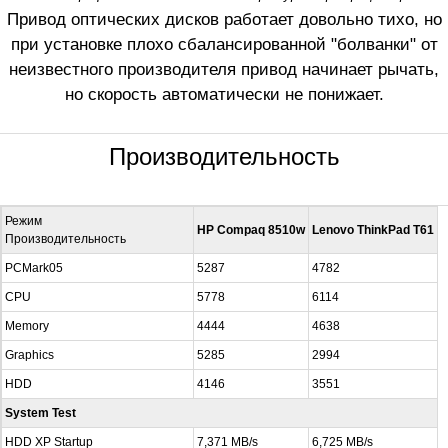
Привод оптических дисков работает довольно тихо, но
при установке плохо сбалансированной "болванки" от
неизвестного производителя привод начинает рычать,
но скорость автоматически не понижает.
Производительность
Режим
HP Compaq 8510w
Lenovo ThinkPad T61
Производительность
PCMark05
5287
4782
CPU
5778
6114
Memory
4444
4638
Graphics
5285
2994
HDD
4146
3551
System Test
HDD XP Startup
7,371 MB/s
6,725 MB/s