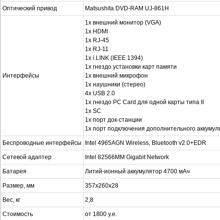
Оптический привод
Matsushita DVD-RAM UJ-861H
1x внешний монитор (VGA)
1x HDMI
1x RJ-45
1x RJ-11
1x i.LINK (IEEE 1394)
1x гнездо установки карт памяти
Интерфейсы
1x внешний микрофон
1x наушники (стерео)
4x USB 2.0
1х гнездо PC Card для одной карты типа II
1x SC
1x порт док-станции
1х порт подключения дополнительного аккумул
Беспроводные интерфейсы
Intel 4965AGN Wireless, Bluetooth v2.0+EDR
Сетевой адаптер
Intel 82566MM Gigabit Network
Батарея
Литий-ионный аккумулятор 4700 мАч
Размер, мм
357x260x28
Вес, кг
2,8
Стоимость
от 1800 у.е.