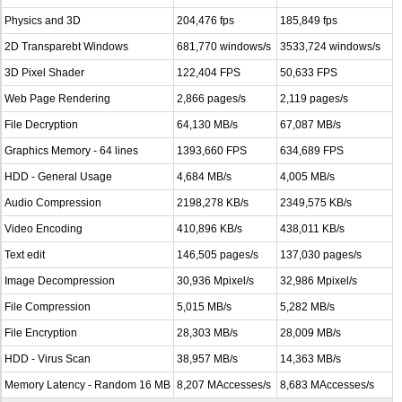
Physics and 3D
204,476 fps
185,849 fps
2D Transparebt Windows
681,770 windows/s
3533,724 windows/s
3D Pixel Shader
122,404 FPS
50,633 FPS
Web Page Rendering
2,866 pages/s
2,119 pages/s
File Decryption
64,130 MB/s
67,087 MB/s
Graphics Memory - 64 lines
1393,660 FPS
634,689 FPS
HDD - General Usage
4,684 MB/s
4,005 MB/s
Audio Compression
2198,278 KB/s
2349,575 KB/s
Video Encoding
410,896 KB/s
438,011 KB/s
Text edit
146,505 pages/s
137,030 pages/s
Image Decompression
30,936 Mpixel/s
32,986 Mpixel/s
File Compression
5,015 MB/s
5,282 MB/s
File Encryption
28,303 MB/s
28,009 MB/s
HDD - Virus Scan
38,957 MB/s
14,363 MB/s
Memory Latency - Random 16 MB
8,207 MAccesses/s
8,683 MAccesses/s