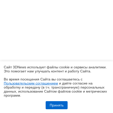
Сайт 3DNews использует файлы cookie и сервисы аналитики.
Это помогает нам улучшать контент и работу Cайта.
Во время посещения Cайта вы соглашаетесь с
Пользовательским соглашением
и даёте согласие на
✖
обработку и передачу (в т.ч. трансграничную) персональных
данных, использование Cайтом файлов cookie и метрических
программ.
Обзор игрового Tandem WOLED-монитора ASUS ROG Strix OLED
XG27AQWMG: запланированный апгрейд
Принять