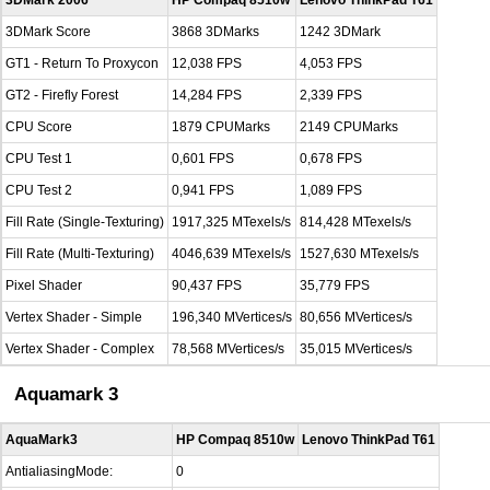
3DMark Score
3868 3DMarks
1242 3DMark
GT1 - Return To Proxycon
12,038 FPS
4,053 FPS
GT2 - Firefly Forest
14,284 FPS
2,339 FPS
CPU Score
1879 CPUMarks
2149 CPUMarks
CPU Test 1
0,601 FPS
0,678 FPS
CPU Test 2
0,941 FPS
1,089 FPS
Fill Rate (Single-Texturing)
1917,325 MTexels/s
814,428 MTexels/s
Fill Rate (Multi-Texturing)
4046,639 MTexels/s
1527,630 MTexels/s
Pixel Shader
90,437 FPS
35,779 FPS
Vertex Shader - Simple
196,340 MVertices/s
80,656 MVertices/s
Vertex Shader - Complex
78,568 MVertices/s
35,015 MVertices/s
Aquamark 3
AquaMark3
HP Compaq 8510w
Lenovo ThinkPad T61
AntialiasingMode:
0