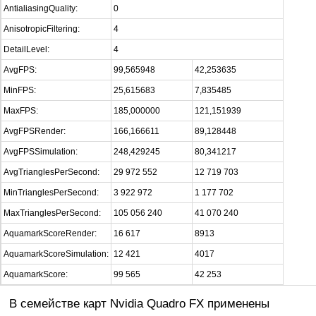
AntialiasingQuality:
0
AnisotropicFiltering:
4
DetailLevel:
4
AvgFPS:
99,565948
42,253635
MinFPS:
25,615683
7,835485
MaxFPS:
185,000000
121,151939
AvgFPSRender:
166,166611
89,128448
AvgFPSSimulation:
248,429245
80,341217
AvgTrianglesPerSecond:
29 972 552
12 719 703
MinTrianglesPerSecond:
3 922 972
1 177 702
MaxTrianglesPerSecond:
105 056 240
41 070 240
AquamarkScoreRender:
16 617
8913
AquamarkScoreSimulation:
12 421
4017
AquamarkScore:
99 565
42 253
В семействе карт Nvidia Quadro FX применены