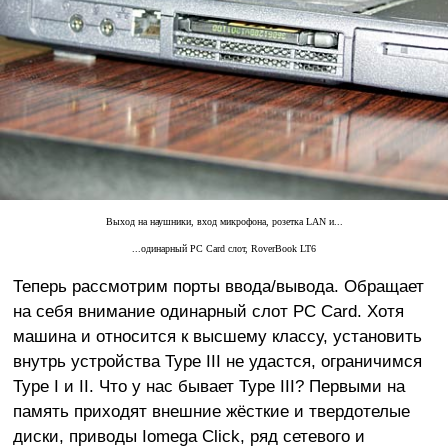
Выход на наушники, вход микрофона, розетка LAN и...
...одинарный PC Card слот, RoverBook LT6
Теперь рассмотрим порты ввода/вывода. Обращает
на себя внимание одинарный слот PC Card. Хотя
машина и относится к высшему классу, установить
внутрь устройства Type III не удастся, ограничимся
Type I и II. Что у нас бывает Type III? Первыми на
память приходят внешние жёсткие и твердотелые
диски, приводы Iomega Click, ряд сетевого и