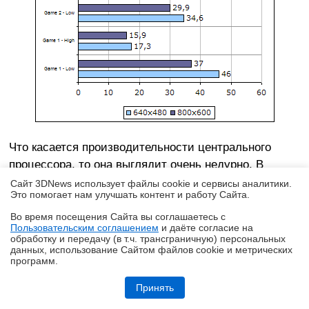
Что касается производительности центрального
процессора, то она выглядит очень недурно. В
частности, это хорошо видно на результатах сжатия
Сайт 3DNews использует файлы cookie и сервисы аналитики.
Это помогает нам улучшать контент и работу Cайта.
файла с почтовыми сообщениями при помощи
WinACE:
Во время посещения Cайта вы соглашаетесь с
Пользовательским соглашением
и даёте согласие на
✖
обработку и передачу (в т.ч. трансграничную) персональных
данных, использование Cайтом файлов cookie и метрических
программ.
Обзор игрового QD-OLED WQHD-монитора Acer Predator X27U W1:
смена вектора
Принять