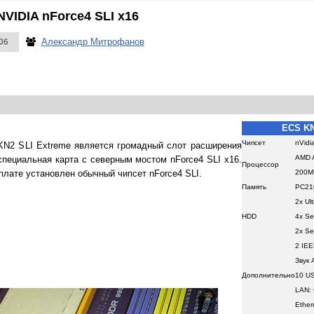
NVIDIA nForce4 SLI x16
Александр Митрофанов
06
ECS KN
Чипсет
nVidi
KN2 SLI Extreme является громадный слот расширения
AMD A
пециальная карта с северным мостом nForce4 SLI x16.
Процессор
плате установлен обычный чипсет nForce4 SLI.
200М
Память
PC21
2x Ul
HDD
4x Ser
2x Ser
2 IEE
Звук 
Дополнительно
10 US
LAN: 
Ether