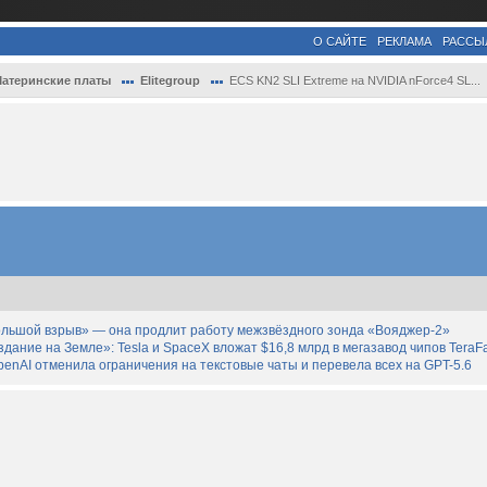
О САЙТЕ
РЕКЛАМА
РАССЫ
атеринские платы
Elitegroup
ECS KN2 SLI Extreme на NVIDIA nForce4 SL...
льшой взрыв» — она продлит работу межзвёздного зонда «Вояджер-2»
дание на Земле»: Tesla и SpaceX вложат $16,8 млрд в мегазавод чипов TeraF
enAI отменила ограничения на текстовые чаты и перевела всех на GPT-5.6