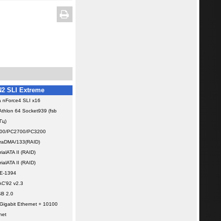
2 SLI Extreme
a nForce4 SLI х16
thlon 64 Socket939 (fsb
Гц)
00/PC2700/PC3200
traDMA/133(RAID)
ialATA II (RAID)
ialATA II (RAID)
E-1394
AC'92 v2.3
B 2.0
Gigabit Ethernet + 10100
net