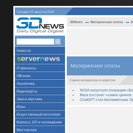
Сегодня 07 августа 2026
3DNews
Материнские платы
М
Новости
Материнские платы
IT-финансы
Offсянка
Самое интересное в новостях
Аналитика
NASA запустило операцию «Бо
Видеокарты
Маск построит «самое ценное з
Звук и акустика
ChatGPT стал безлимитным: Op
Игры
Искусственный интеллект
Корпуса, БП и охлаждение
Мастерская