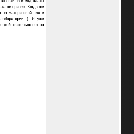
становки на стенд платы
та не принес. Когда же
о на материнской плате
лаборатории :). Я уже
ее действительно нет на