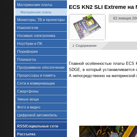
Материнские платы
ECS KN2 SLI Extreme на 
Материнские платы
02 января 20
Мониторы, ТВ и проекторы
Накопители
Носимая электроника
Ноутбуки и ПК
⇣ Содержание
Периферия
Планшеты
Главной особенностью платы ECS 
Программное обеспечение
SDGE, в который устанавливается с
Процессоры и память
А непосредственно на материнской 
Сети и коммуникации
Смартфоны
Умные вещи
Фото и видео
Цифровой автомобиль
RSS/Социальные сети
Рассылка