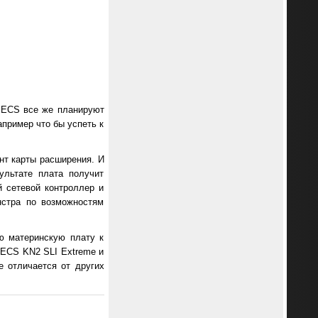
 ECS все же планируют
апример что бы успеть к
нт карты расширения. И
ультате плата получит
й сетевой контроллер и
нстра по возможностям
ю материнскую плату к
ы ECS KN2 SLI Extreme и
е отличается от других