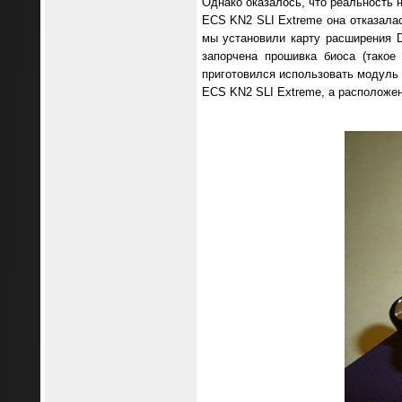
Однако оказалось, что реальность н
ECS KN2 SLI Extreme она отказалас
мы установили карту расширения D
запорчена прошивка биоса (такое
приготовился использовать модуль 
ECS KN2 SLI Extreme, а расположен