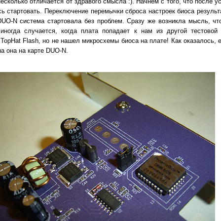
есколько отличается от здравого смысла :). Начнем с того, что после у
ь стартовать. Переключение перемычки сброса настроек биоса результа
UO-N система стартовала без проблем. Сразу же возникла мысль, чт
 иногда случается, когда плата попадает к нам из другой тестовой 
TopHat Flash, но не нашел микросхемы биоса на плате! Как оказалось, 
а она на карте DUO-N.