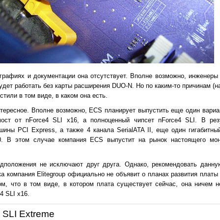
графиях и документации она отсутствует. Вполне возможно, инженеры
удет работать без карты расширения DUO-N. Но по каким-то причинам (н
тили в том виде, в каком она есть.
тересное. Вполне возможно, ECS планирует выпустить еще один вариа
ост от nForce4 SLI x16, а полноценный чипсет nForce4 SLI. В рез
ины PCI Express, а также 4 канала SerialATA II, еще один гигабитны
0. В этом случае компания ECS выпустит на рынок настоящего мо
едположения не исключают друг друга. Однако, рекомендовать данну
ока компания Elitegroup официально не объявит о планах развития плат
м, что в том виде, в котором плата существует сейчас, она ничем н
4 SLI x16.
SLI Extreme