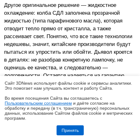
Другое оригинальное решение — жидкостное
охлаждение: колба СДЛ заполнена прозрачной
жидкостью (типа парафинового масла), которая
отводит тепло прямо от кристалла, а также
рассеивает свет. Понятно, что все такие технологии
недешевы, значит, китайские производители будут
пытаться их упростить или обойти. Дьявол кроется
в деталях: не разобрав конкретную лампочку, не
оценишь ее качества, и следовательно —
долговечности. Остается надеяться на гарантию,
которая у светодиодных ламп, как и у КЛЛ, доходит
Сайт 3DNews использует файлы cookie и сервисы аналитики.
Это помогает нам улучшать контент и работу Cайта.
до трех лет.
Во время посещения Cайта вы соглашаетесь с
Пользовательским соглашением
и даёте согласие на
✖
обработку и передачу (в т.ч. трансграничную) персональных
данных, использование Cайтом файлов cookie и метрических
программ.
Обзор ноутбука HONOR MagicBook 16 2026 (LHC-X) на платформе
Panther Lake
Принять