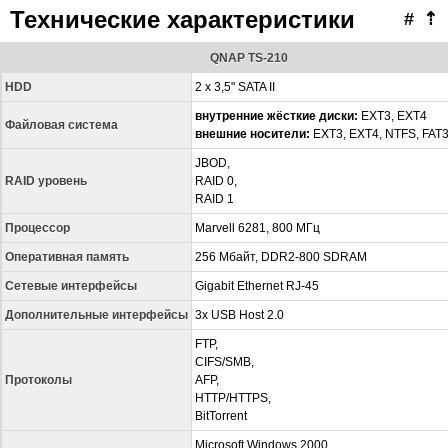
Технические характеристики
#
⇡
QNAP TS-210
HDD
2 x 3,5" SATA II
внутренние жёсткие диски:
EXT3, EXT4
Файловая система
внешние носители:
EXT3, EXT4, NTFS, FAT
JBOD,
RAID уровень
RAID 0,
RAID 1
Процессор
Marvell 6281, 800 МГц
Оперативная память
256 Мбайт, DDR2-800 SDRAM
Сетевые интерфейсы
Gigabit Ethernet RJ-45
Дополнительные интерфейсы
3x USB Host 2.0
FTP,
CIFS/SMB,
Протоколы
AFP,
HTTP/HTTPS,
BitTorrent
Microsoft Windows 2000,