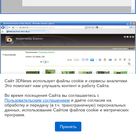
Сайт 3DNews использует файлы cookie и сервисы аналитики.
Это помогает нам улучшать контент и работу Cайта.
Во время посещения Cайта вы соглашаетесь с
Пользовательским соглашением
и даёте согласие на
✖
обработку и передачу (в т.ч. трансграничную) персональных
данных, использование Cайтом файлов cookie и метрических
программ.
Обзор игрового QD-OLED WQHD-монитора Acer Predator X27U W1:
смена вектора
Принять