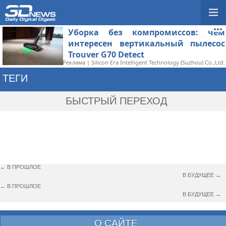
Уборка без компромиссов: чем
интересен вертикальный пылесос
Trouver G70 Detect
Реклама | Silicon Era Intelligent Technology (Suzhou) Co.,Ltd.
ТЕГИ
→ АКВАРИУС
БЫСТРЫЙ ПЕРЕХОД
← В ПРОШЛОЕ
В БУДУЩЕЕ →
← В ПРОШЛОЕ
В БУДУЩЕЕ →
О САЙТЕ