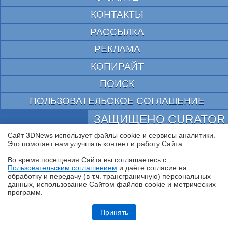
КОНТАКТЫ
РАССЫЛКА
РЕКЛАМА
КОПИРАЙТ
ПОИСК
ПОЛЬЗОВАТЕЛЬСКОЕ СОГЛАШЕНИЕ
ЗАЩИЩЕНО CURATOR
Сайт 3DNews использует файлы cookie и сервисы аналитики.
© 1997—2026 Электронное периодическое издание "3ДНьюс" | Свидетельство о
регистрации СМИ Эл ФС 77-22224
Это помогает нам улучшать контент и работу Cайта.
выдано Федеральной Службой по надзору за соблюдением законодательства в сфере
массовых коммуникаций и охране культурного наследия
Во время посещения Cайта вы соглашаетесь с
При цитировании документа ссылка на сайт с указанием автора обязательна. Полное
Пользовательским соглашением
и даёте согласие на
✖
заимствование документа является нарушением
обработку и передачу (в т.ч. трансграничную) персональных
российского и международного законодательства и возможно только с согласия
данных, использование Cайтом файлов cookie и метрических
редакции 3DNews.
программ.
Обзор HUAWEI MatePad SE 11" (2026): тонкий металлический
планшет с раритетной начинкой
Принять