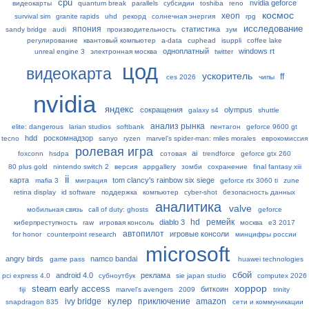
cpu
nvidia geforce
видеокарты
quantum break
parallels
субсидии
toshiba
reno
космос
xeon
survival sim
granite rapids
uhd
рекорд
солнечная энергия
rpg
исследование
япония
статистика
sandy bridge
audi
производительность
зум
регулирование
квантовый компьютер
a-data
cuphead
isuppli
coffee lake
одноплатный
windows rt
unreal engine 3
электронная москва
twitter
цод
видеокарта
ускоритель
ff
ces 2026
чипы
nvidia
яндекс
сокращения
olympus
galaxy s4
shuttle
анализ рынка
elite: dangerous
larian studios
softbank
пентагон
geforce 9600 gt
hdd
роскомнадзор
tecno
sanyo
ryzen
marvel’s spider-man: miles morales
еврокомиссия
ролевая игра
ai
foxconn
hsdpa
сотовая
trendforce
geforce gtx 260
80 plus gold
nintendo switch 2
версия
appgallery
зомби
сохранение
final fantasy xiii
ii
карта
tom clancy's rainbow six siege
mafia 3
миграция
geforce rtx 3060 ti
zune
retina display
id software
поддержка
компьютер
cyber-shot
безопасность данных
аналитика
valve
мобильная связь
call of duty: ghosts
geforce
hd
ремейк
diablo 3
киберпреступность
raw
игровая консоль
москва
e3 2017
автопилот
игровые консоли
for honor
counterpoint research
минцифры россии
microsoft
angry birds
namco bandai
game pass
huawei technologies
сбой
android 4.0
реклама
pci express 4.0
субноутбук
sie japan studio
computex 2026
хоррор
steam early access
биткоин
fiji
marvel's avengers
2009
trinity
кулер
ivy bridge
приключение
amazon
snapdragon 835
сети и коммуникации