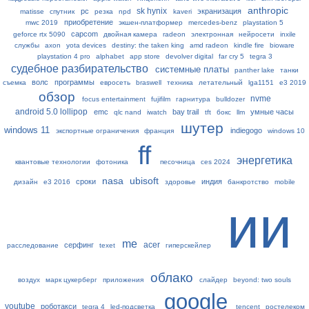
anthropic
sk hynix
pc
экранизация
matisse
спутник
резка
npd
kaveri
приобретение
mwc 2019
экшен-платформер
mercedes-benz
playstation 5
capcom
geforce rtx 5090
двойная камера
radeon
электронная
нейросети
inxile
службы
axon
yota devices
destiny: the taken king
amd radeon
kindle fire
bioware
playstation 4 pro
alphabet
app store
devolver digital
far cry 5
tegra 3
судебное разбирательство
системные платы
panther lake
танки
волс
программы
съемка
евросеть
braswell
техника
летательный
lga1151
e3 2019
обзор
nvme
focus entertainment
fujifilm
гарнитура
bulldozer
android 5.0 lollipop
emc
bay trail
умные часы
qlc nand
iwatch
tft
бокс
llm
шутер
windows 11
indiegogo
экспортные ограничения
франция
windows 10
ff
энергетика
квантовые технологии
фотоника
песочница
ces 2024
nasa
ubisoft
сроки
индия
дизайн
e3 2016
здоровье
банкротство
mobile
ии
me
acer
серфинг
расследование
texet
гиперскейлер
облако
воздух
марк цукерберг
приложения
слайдер
beyond: two souls
google
youtube
роботакси
tegra 4
led-подсветка
tencent
ростелеком