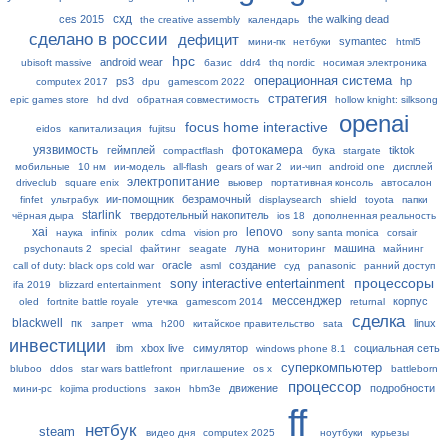
схд
ces 2015
the walking dead
the creative assembly
календарь
сделано в россии
дефицит
symantec
мини-пк
нетбуки
html5
hpc
android wear
ubisoft massive
базис
ddr4
thq nordic
носимая электроника
операционная система
ps3
hp
computex 2017
dpu
gamescom 2022
стратегия
epic games store
hd dvd
обратная совместимость
hollow knight: silksong
openai
focus home interactive
eidos
капитализация
fujitsu
уязвимость
фотокамера
геймплей
бука
tiktok
compactflash
stargate
мобильные
10 нм
ии-модель
all-flash
gears of war 2
ии-чип
android one
дисплей
электропитание
driveclub
square enix
вьювер
портативная консоль
автосалон
ии-помощник
безрамочный
finfet
ультрабук
displaysearch
shield
toyota
папки
starlink
твердотельный накопитель
чёрная дыра
ios 18
дополненная реальность
xai
lenovo
наука
infinix
ролик
cdma
vision pro
sony santa monica
corsair
луна
машина
psychonauts 2
special
файтинг
seagate
мониторинг
майнинг
oracle
создание
call of duty: black ops cold war
asml
суд
panasonic
ранний доступ
процессоры
sony interactive entertainment
ifa 2019
blizzard entertainment
мессенджер
корпус
oled
fortnite battle royale
утечка
gamescom 2014
returnal
сделка
blackwell
пк
linux
запрет
wma
h200
китайское правительство
sata
инвестиции
ibm
xbox live
симулятор
социальная сеть
windows phone 8.1
суперкомпьютер
bluboo
ddos
star wars battlefront
приглашение
os x
battleborn
процессор
движение
подробности
мини-pc
kojima productions
закон
hbm3e
ff
нетбук
steam
видео дня
computex 2025
ноутбуки
курьезы