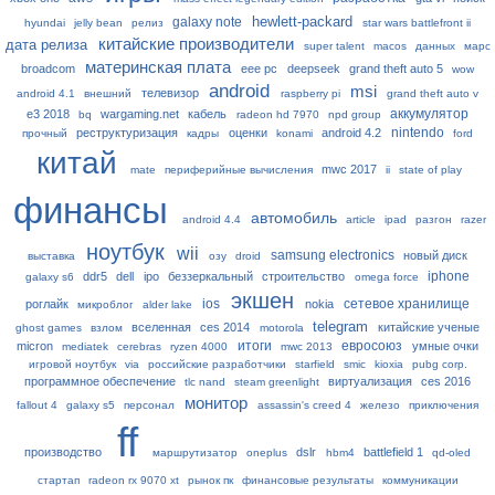
hewlett-packard
galaxy note
hyundai
jelly bean
релиз
star wars battlefront ii
китайские производители
дата релиза
super talent
macos
данных
марс
материнская плата
broadcom
eee pc
deepseek
grand theft auto 5
wow
android
msi
телевизор
android 4.1
внешний
raspberry pi
grand theft auto v
аккумулятор
e3 2018
wargaming.net
кабель
bq
radeon hd 7970
npd group
nintendo
реструктуризация
оценки
android 4.2
прочный
кадры
konami
ford
китай
mwc 2017
mate
периферийные вычисления
ii
state of play
финансы
автомобиль
android 4.4
article
ipad
разгон
razer
ноутбук
wii
samsung electronics
новый диск
выставка
озу
droid
iphone
ddr5
dell
ipo
беззеркальный
строительство
galaxy s6
omega force
экшен
ios
сетевое хранилище
роглайк
nokia
микроблог
alder lake
telegram
вселенная
ces 2014
китайские ученые
ghost games
взлом
motorola
итоги
евросоюз
micron
умные очки
mediatek
cerebras
ryzen 4000
mwc 2013
игровой ноутбук
via
российские разработчики
starfield
smic
kioxia
pubg corp.
программное обеспечение
виртуализация
ces 2016
tlc nand
steam greenlight
монитор
fallout 4
galaxy s5
персонал
assassin's creed 4
железо
приключения
ff
производство
dslr
battlefield 1
маршрутизатор
oneplus
hbm4
qd-oled
стартап
radeon rx 9070 xt
рынок пк
финансовые результаты
коммуникации