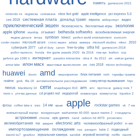
память
gamescom 2021
xbox live gold
apple intelligence
pci express 5.0
nintendo nx
подписка
coreweave
системная плата
дональд трамп
ces 2019
европа
видео
киберспорт
приключенческий экшен
экология
безопасность
бесплатные игры
apple iphone
bethesda softworks
отзывает
возобновляемая энергия
starship
symbian
kinect
яндекс.деньги
tenaa
perfect world entertainment
eurocom
microsoft azure
2010
cooler master
стелс-экшен
adata
камера
microsoft studios
nikon
ultra hd
cyberpunk 2077
free-to-play
call of duty
canon
gamescom 2018
робот-пылесос
honda
the game awards 2020
ifa 2016
тим кук
krafton
ocp
интернет
geforce gtx 1080 ti
paradox interactive
rdna 4
ifa 2012
siri
owlcat games
илон маск
ces 2018
arrow lake
квантовые вычисления
zte
micron technology
amd
huawei
блок питания
doom
мероприятие
nioh
тарифы трампа
realme
симулятор выживания
grok
fifa 18
антимонопольное расследование
htpc
сети
nexus
arm
blackberry 10
snapdragon 810
мтс
протон-м
galaxy note 7
cd projekt red
недорогой
moto x
утечка данных
клавиатура
коммутатор
injustice 2
apple
14 нм
rockstar games
флэш
coffee lake-s
eizo
крым
vk
7 нм
компьютерный корпус
конкуренция
warhammer 40,000: space marine 2
стандарты
астрономия
epic games
chrome
nand
radeon hd 4870
роскосмос
electronic arts
великобритания
me
человекообразный робот
авария
in win
импортозамещение
охлаждение
подводный
nas
paragon
fable 2
зеркальная камера
игровой монитор
xiaomi su7
gearbox
sandisk
netflix
xiaomi