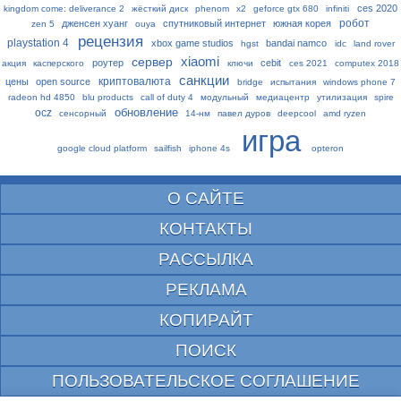
ces 2020
kingdom come: deliverance 2
жёсткий диск
phenom
x2
geforce gtx 680
infiniti
робот
дженсен хуанг
спутниковый интернет
южная корея
zen 5
ouya
рецензия
playstation 4
xbox game studios
bandai namco
hgst
idc
land rover
xiaomi
сервер
роутер
cebit
акция
касперского
ключи
ces 2021
computex 2018
санкции
криптовалюта
цены
open source
bridge
испытания
windows phone 7
radeon hd 4850
blu products
call of duty 4
модульный
медиацентр
утилизация
spire
обновление
ocz
сенсорный
14-нм
павел дуров
deepcool
amd ryzen
игра
google cloud platform
sailfish
iphone 4s
opteron
О САЙТЕ
КОНТАКТЫ
РАССЫЛКА
РЕКЛАМА
КОПИРАЙТ
ПОИСК
ПОЛЬЗОВАТЕЛЬСКОЕ СОГЛАШЕНИЕ