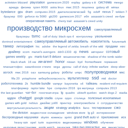
система
playstation
activision blizzard
gamescom 2020
explay
galaxy s iii
meego
аркада
физика
ryzen 9000
astra linux
mwc 2015
пошлина
galaxy s8
wimax
bytedance
gpu
dram
nexus 7
computex 2015
дактилоскопический
5g
edsff
tekken 7
браузер
000
geforce rtx 5080
gb200
gamescom 2017
ибп
assassin’s creed
ии-бум
оперативная память
cherry trail
assassin's creed unity
производство микросхем
самоуправляемый
tsmc
увольнения
браузеры
call of duty: black ops 4
контроллер
самоуправляемый автомобиль
накопитель
dontnod entertainment
futuremark
твикер
литография
продажи
htc
adobe
the legend of zelda: breath of the wild
mini
news
сотовый
драйвер
xcom
marvel’s avengers
ddr3-1333
dji
авторинг
games weekly
mario kart 8 deluxe
gtx
мошенничество
shadow of the tomb raider
ии-агент
honor
black shark
16 нм
nissan
byd
fromsoftware
германия
планшетофон
закалённое стекло
sega
дроны
call of duty: infinite warfare
deep silver
полупроводники
asrock
роботы
мкс
mwc 2016
оаэ
samsung galaxy
umpc
ssd
мультиплеер
fifa 20
yotaphone
кибербезопасность
mid
doctor
робототехника
humble bundle
тайвань
2k
vampyr
bayonetta
x4
resident evil requiem
платформер
raptor lake
hpe
computex 2016
ips матрица
computex 2013
чат-бот
lg
the last guardian
гоночная игра
quadro
ubisoft quebec
watch dogs 2
stadia
chatgpt
аддон
google stadia
полезные ископаемые
слухи
oppo
столица
games with gold
nebius
джеймс уэбб
принтер
электромобили
ii
сотрудничество
акции
сжо
strategy analytics
тестирование
виртуальная реальность
llano
the division
жидкостное охлаждение
windows store
lg g3
интерконнект
беспроводные наушники
grand theft auto vi
приложение
иск
skyrim
комиксы
sprint
windows
heavy rain
opel
turin
supermicro
видеокамеры
обучение
take-two interactive
кадровые перестановки
apple watch
лицензия
кки
винчестеры