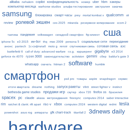
alibaba
copilot
конфиденциальность
uber
hbm
хакеры
nehalem
номер
компьютер месяца
warhorse studios
альфа-тестирование
австралия
закачка
samsung
qualcomm
блокировка
смарт-часы
prey
mortal kombat x
sli
ролевой экшен
review
ces 2025
miranda
резервное копирование
xcom 2
сша
пандемия
тактика
volkswagen
складной смартфон
ftp-клиент
ии-бот
социальные сети
переиздание
iphone 5c
e3 2015
thq
mwc 2009
persona 5
сотовая связь
аэс
анонс
pantech
1с-софтклаб
moto g
renoir
спутниковая связь
gigabyte
battlefield 6
call of duty: advanced warfare
r.o.g.
каршеринг
e3 2014
gemini
ryzen 3000
geforce rtx 4070
законодательство
activision
сбер
baldur’s gate 3
software
whatsapp
скачать
hitman 2
humble
смартфон
ps4 pro
товары
aspire
snapdragon
сервис
запуск ракеты
vivo
итоги квартала
dreame
nothing
street fighter v
instinct
продажи игр
bethesda game studios
firefox os
скутер
xbox 720
бразилия
spacex
рс
claude
akasa
метроидвания
freesync
computex 2014
saber interactive
tesla
xbox
rim
risc-v
ratchet & clank: rift apart
computex 2024
western digital
redmi
3dnews daily
gfk chart-track
powershot
asus rog
аппараты
titanfall 2
hardware