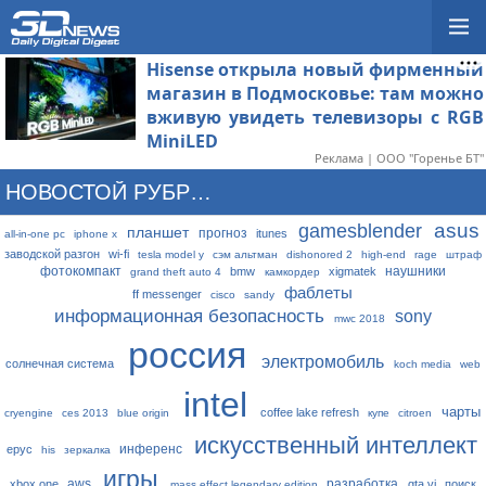
Hisense открыла новый фирменный
магазин в Подмосковье: там можно
вживую увидеть телевизоры с RGB
MiniLED
Реклама | ООО "Горенье БТ"
НОВОСТОЙ РУБРИКАТОР
asus
gamesblender
планшет
прогноз
itunes
all-in-one pc
iphone x
заводской разгон
wi-fi
tesla model y
сэм альтман
dishonored 2
high-end
rage
штраф
фотокомпакт
наушники
bmw
xigmatek
grand theft auto 4
камкордер
фаблеты
ff messenger
cisco
sandy
информационная безопасность
sony
mwc 2018
россия
электромобиль
солнечная система
koch media
web
intel
чарты
coffee lake refresh
cryengine
ces 2013
blue origin
купе
citroen
искусственный интеллект
инференс
epyc
his
зеркалка
игры
aws
разработка
xbox one
gta vi
поиск
mass effect legendary edition