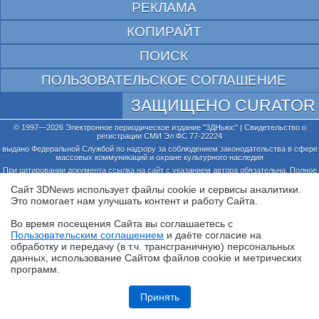
РЕКЛАМА
КОПИРАЙТ
ПОИСК
ПОЛЬЗОВАТЕЛЬСКОЕ СОГЛАШЕНИЕ
ЗАЩИЩЕНО CURATOR
© 1997—2026 Электронное периодическое издание "3ДНьюс" | Свидетельство о
регистрации СМИ Эл ФС 77-22224
выдано Федеральной Службой по надзору за соблюдением законодательства в сфере
массовых коммуникаций и охране культурного наследия
При цитировании документа ссылка на сайт с указанием автора обязательна. Полное
заимствование документа является нарушением
российского и международного законодательства и возможно только с согласия
Сайт 3DNews использует файлы cookie и сервисы аналитики.
редакции 3DNews.
Это помогает нам улучшать контент и работу Cайта.
Во время посещения Cайта вы соглашаетесь с
Пользовательским соглашением
и даёте согласие на
✖
обработку и передачу (в т.ч. трансграничную) персональных
данных, использование Cайтом файлов cookie и метрических
программ.
Обзор игрового ноутбука ASUS ROG Zephyrus G14 GU405: пример
удачной погони за двумя зайцами
Принять