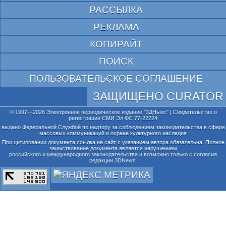
РАССЫЛКА
РЕКЛАМА
КОПИРАЙТ
ПОИСК
ПОЛЬЗОВАТЕЛЬСКОЕ СОГЛАШЕНИЕ
ЗАЩИЩЕНО CURATOR
© 1997—2026 Электронное периодическое издание "3ДНьюс" | Свидетельство о
регистрации СМИ Эл ФС 77-22224
выдано Федеральной Службой по надзору за соблюдением законодательства в сфере
массовых коммуникаций и охране культурного наследия
При цитировании документа ссылка на сайт с указанием автора обязательна. Полное
заимствование документа является нарушением
российского и международного законодательства и возможно только с согласия
редакции 3DNews.