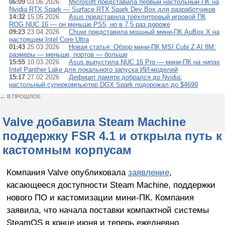
06:09
03.06.2026
Microsoft представила первый настольный ПК на
Nvidia RTX Spark — Surface RTX Spark Dev Box для разработчиков
14:32
15.05.2026
Asus представила трёхлитровый игровой ПК
ROG NUC 16 — он меньше PS5, но в 7,5 раз дороже
09:23
23.04.2026
Chuwi представила мощный мини-ПК AuBox X на
настоящем Intel Core Ultra
01:43
25.03.2026
Новая статья: Обзор мини-ПК MSI Cubi Z AI 8M:
размеры — меньше, портов — больше
15:55
10.03.2026
Asus выпустила NUC 16 Pro — мини-ПК на чипах
Intel Panther Lake для локального запуска ИИ-моделей
15:17
27.02.2026
Дефицит памяти добрался до Nvidia:
настольный суперкомпьютер DGX Spark подорожал до $4699
← В ПРОШЛОЕ
Valve добавила Steam Machine
поддержку FSR 4.1 и открыла путь к
кастомным корпусам
Компания Valve опубликовала
заявление
,
касающееся доступности Steam Machine, поддержки
нового ПО и кастомизации мини-ПК. Компания
заявила, что начала поставки компактной системы
SteamOS в конце июня и теперь ежедневно