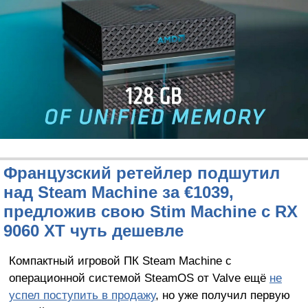
Французский ретейлер подшутил
над Steam Machine за €1039,
предложив свою Stim Machine c RX
9060 XT чуть дешевле
Компактный игровой ПК Steam Machine с
операционной системой SteamOS от Valve ещё
не
успел поступить в продажу
, но уже получил первую