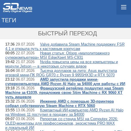
ТЕГИ
→ МИНИ-ПК
БЫСТРЫЙ ПЕРЕХОД
17:36
29.07.2026
Valve добавила Steam Machine поддержку FSR
4.1 и открыла путь к кастомным корпусам
00:05
22.07.2026
Новая статья: Обзор «малолитражного
суперкомпьютера» MSI EdgeXpert MS-C931
19:42
21.07.2026
Nvidia повысила цены на все компьютеры и
модули Jetson — в некоторых случаях вдвое
16:04
08.07.2026
Тысяча долларов за литр: Asus выпустила
игровой мини-ПК ROG GR70 с Ryzen 9 9955HX3D и RTX 5070
23:12
06.07.2026
AMD запустила продажи мини-
суперкомпьютера AMD Ryzen AI Halo за $4000 для работы с ИИ
19:18
25.06.2026
Французский ретейлер подшутил над Steam
Machine за €1039, предложив свою Stim Machine c RX 9060 XT
чуть дешевле
15:32
25.06.2026
Инженер AMD с помощью 3D-принтера
собрал собственную Steam Machine с RTX 5060
15:55
13.06.2026
Компактный ИИ-компьютер AMD Ryzen AI Halo
на Windows 11 поступил в продажу за $4000
09:07
03.06.2026
Репортаж со стенда MSI на Computex 2026:
OLED-мониторы для профессионалов, экосистема PRO MAX
и локальный ИИ