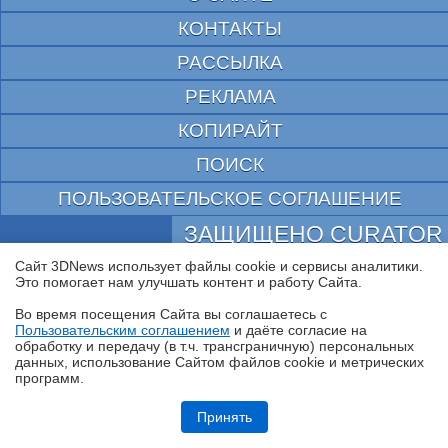
КОНТАКТЫ
РАССЫЛКА
РЕКЛАМА
КОПИРАЙТ
ПОИСК
ПОЛЬЗОВАТЕЛЬСКОЕ СОГЛАШЕНИЕ
ЗАЩИЩЕНО CURATOR
Сайт 3DNews использует файлы cookie и сервисы аналитики.
© 1997—2026 Электронное периодическое издание "3ДНьюс" | Свидетельство о
регистрации СМИ Эл ФС 77-22224
Это помогает нам улучшать контент и работу Cайта.
выдано Федеральной Службой по надзору за соблюдением законодательства в сфере
массовых коммуникаций и охране культурного наследия
Во время посещения Cайта вы соглашаетесь с
При цитировании документа ссылка на сайт с указанием автора обязательна. Полное
Пользовательским соглашением
и даёте согласие на
✖
заимствование документа является нарушением
обработку и передачу (в т.ч. трансграничную) персональных
российского и международного законодательства и возможно только с согласия
данных, использование Cайтом файлов cookie и метрических
редакции 3DNews.
программ.
Обзор и тест системы жидкостного охлаждения DeepCool LT360 Vision
ARGB с 4,5-дюймовым экраном
Принять