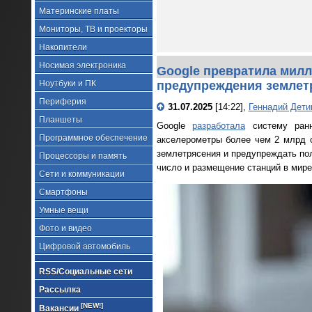
Материнские платы
Мониторы, ТВ и проекторы
Накопители
Носимая электроника
Google превратила милл
Ноутбуки и ПК
предупреждения землет
Периферия
31.07.2025
[14:22],
Геннадий Дети
Планшеты
Google
разработала
систему ранне
Программное обеспечение
акселерометры более чем 2 млрд с
землетрясения и предупреждать по
Процессоры и память
число и размещение станций в мир
Сети и коммуникации
Смартфоны
Умные вещи
Фото и видео
Цифровой автомобиль
RSS/Социальные сети
Рассылка
[NEW!]
Вакансии