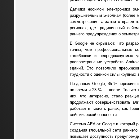
Датчики носимой электроники об
разрушительным S-волнам (более м
землетрясения, а затем отправлят
регионах, где традиционный сейсм
раннего предупреждения о землетр
В Google не скрывают, что разра
точны, чем профессиональные се
калибровки и непредсказуемых у
распространение устройств Andro
зданий. Это позволило преобраз
трудности с оценкой силы крупных з
По данным Google, 85 % переживши
во время и 23 % — после. Только 
них, что интересно, стало реакц
продолжают совершенствовать алг
работает в таких странах, как Гр
сейсмической опасности.
Система AEA от Google в который 
создания глобальной сети раннего
повышает доступность предупрежде