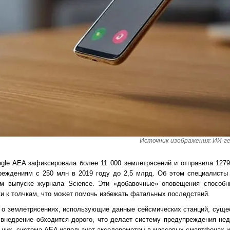
Источник изображения: ИИ-г
gle AEA зафиксировала более 11 000 землетрясений и отправила 127
реждениям с 250 млн в 2019 году до 2,5 млрд. Об этом специалисты 
ом выпуске журнала Science. Эти «добавочные» оповещения способ
и к толчкам, что может помочь избежать фатальных последствий.
о землетрясениях, использующие данные сейсмических станций, сущес
 внедрение обходится дорого, что делает систему предупреждения не
 них, система AEA использует акселерометры в массовых смартфонах и