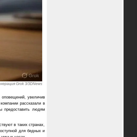
енерация Grok 3/3DNews
9 оповещений, увеличив
компании рассказали в
ны предоставить людям
твуют в таких странах,
доступной для бедных и
 умных часах.