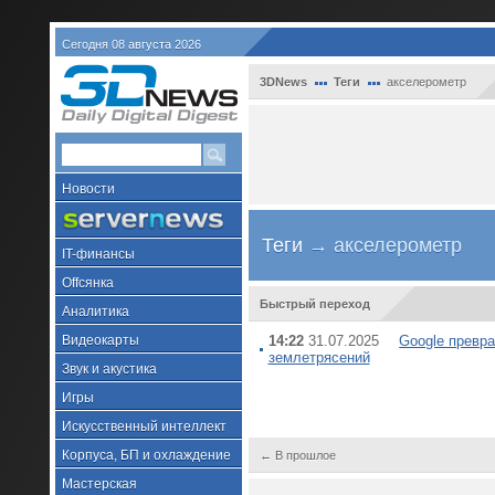
Сегодня 08 августа 2026
3DNews
Теги
акселерометр
Новости
Теги
→ акселерометр
IT-финансы
Offсянка
Быстрый переход
Аналитика
Видеокарты
14:22
31.07.2025
Google превр
землетрясений
Звук и акустика
Игры
Искусственный интеллект
Корпуса, БП и охлаждение
← В прошлое
Мастерская