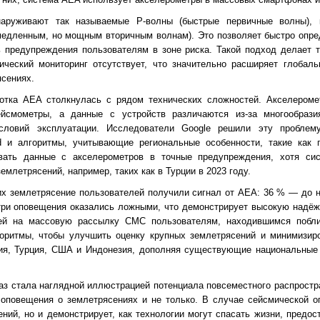
наруживают так называемые P-волны (быстрые первичные волны), 
едленным, но мощным вторичным волнам). Это позволяет быстро опре
ь предупреждения пользователям в зоне риска. Такой подход делает 
ический мониторинг отсутствует, что значительно расширяет глобал
ясениях.
ботка AEA столкнулась с рядом технических сложностей. Акселером
йсмометры, а данные с устройств различаются из-за многообрази
словий эксплуатации. Исследователи Google решили эту проблему
id и алгоритмы, учитывающие региональные особенности, такие как г
овать данные с акселерометров в точные предупреждения, хотя си
емлетрясений, например, таких как в Турции в 2023 году.
х землетрясение пользователей получили сигнал от AEA: 36 % — до 
три оповещения оказались ложными, что демонстрирует высокую надёж
ией на массовую рассылку СМС пользователям, находившимся побли
оритмы, чтобы улучшить оценку крупных землетрясений и минимизир
еция, Турция, США и Индонезия, дополняя существующие национальны
раз стала наглядной иллюстрацией потенциала повсеместного распрост
 оповещения о землетрясениях и не только. В случае сейсмической о
ний, но и демонстрирует, как технологии могут спасать жизни, предо