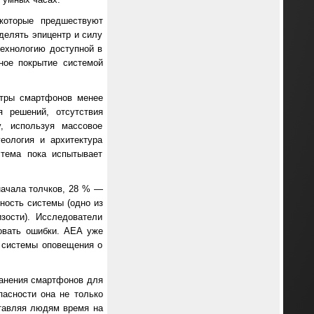
которые предшествуют
делять эпицентр и силу
технологию доступной в
ьное покрытие системой
етры смартфонов менее
я решений, отсутствия
, используя массовое
еология и архитектура
стема пока испытывает
начала толчков, 28 % —
ность системы (одно из
зости). Исследователи
овать ошибки. AEA уже
е системы оповещения о
ранения смартфонов для
пасности она не только
ставляя людям время на