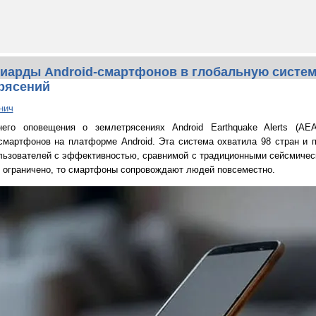
иарды Android-смартфонов в глобальную систем
рясений
нич
го оповещения о землетрясениях Android Earthquake Alerts (AEA
мартфонов на платформе Android. Эта система охватила 98 стран и 
льзователей с эффективностью, сравнимой с традиционными сейсмичес
е ограничено, то смартфоны сопровождают людей повсеместно.