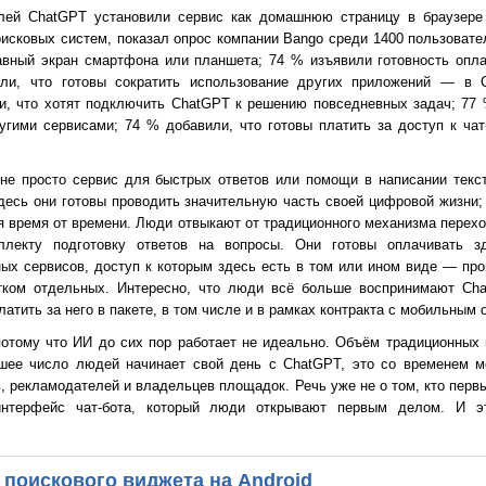
ей ChatGPT установили сервис как домашнюю страницу в браузере
оисковых систем, показал опрос компании Bango среди 1400 пользоват
авный экран смартфона или планшета; 74 % изъявили готовность опла
ли, что готовы сократить использование других приложений — в 
ли, что хотят подключить ChatGPT к решению повседневных задач; 77 
угими сервисами; 74 % добавили, что готовы платить за доступ к чат
не просто сервис для быстрых ответов или помощи в написании текс
десь они готовы проводить значительную часть своей цифровой жизни; 
я время от времени. Люди отвыкают от традиционного механизма перехо
ллекту подготовку ответов на вопросы. Они готовы оплачивать з
ных сервисов, доступ к которым здесь есть в том или ином виде — пр
ятком отдельных. Интересно, что люди всё больше воспринимают Cha
атить за него в пакете, в том числе и в рамках контракта с мобильным 
потому что ИИ до сих пор работает не идеально. Объём традиционных 
шее число людей начинает свой день с ChatGPT, это со временем м
, рекламодателей и владельцев площадок. Речь уже не о том, кто перв
нтерфейс чат-бота, который люди открывают первым делом. И эт
 поискового виджета на Android