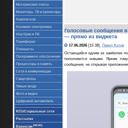
Материнские платы
Мониторы, ТВ и проекторы
Накопители
Носимая электроника
Голосовые сообщения в
Ноутбуки и ПК
— прямо из виджета
Периферия
17.06.2026
[15:38],
Павел Котов
Планшеты
Остающийся одним из наиболее по
Программное обеспечение
пополняются новыми. Ярким тому
Процессоры и память
сообщения, не открывая приложения
Сети и коммуникации
Смартфоны
Умные вещи
Фото и видео
Цифровой автомобиль
RSS/Социальные сети
Рассылка
[NEW!]
Вакансии