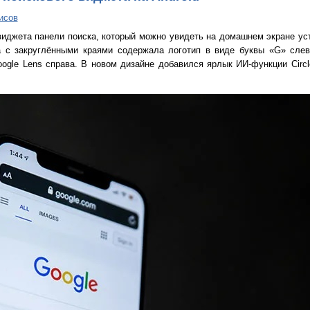
исов
иджета панели поиска, который можно увидеть на домашнем экране устр
а с закруглёнными краями содержала логотип в виде буквы «G» слев
gle Lens справа. В новом дизайне добавился ярлык ИИ-функции Circle