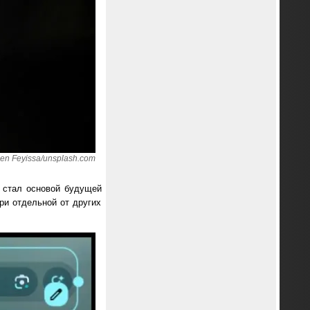
en Feyissa/unsplash.com
й стал основой будущей
ри отдельной от других