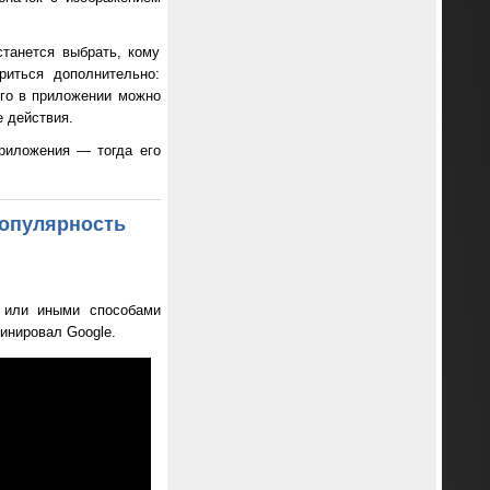
танется выбрать, кому
риться дополнительно:
его в приложении можно
е действия.
риложения — тогда его
популярность
 или иными способами
минировал Google.