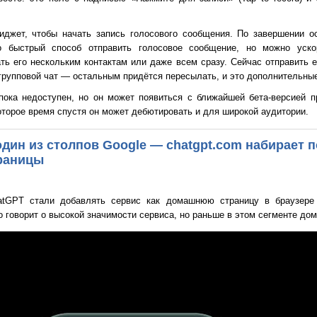
иджет, чтобы начать запись голосового сообщения. По завершении ос
но быстрый способ отправить голосовое сообщение, но можно уско
ть его нескольким контактам или даже всем сразу. Сейчас отправить 
 групповой чат — остальным придётся пересылать, и это дополнительны
пока недоступен, но он может появиться с ближайшей бета-версией п
оторое время спустя он может дебютировать и для широкой аудитории.
дин из столпов Google — chatgpt.com набирает 
траницы
atGPT стали добавлять сервис как домашнюю страницу в браузере
о говорит о высокой значимости сервиса, но раньше в этом сегменте до