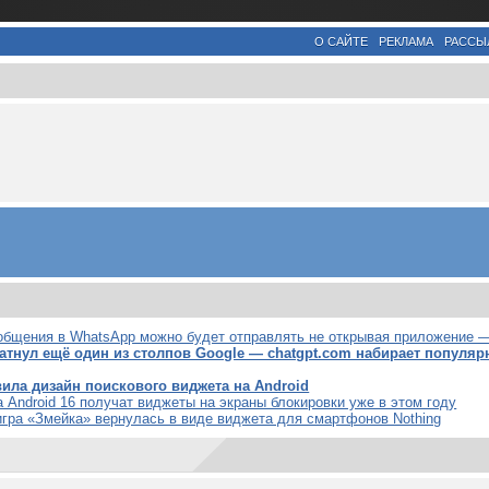
О САЙТЕ
РЕКЛАМА
РАССЫ
общения в WhatsApp можно будет отправлять не открывая приложение —
тнул ещё один из столпов Google — chatgpt.com набирает популярн
ила дизайн поискового виджета на Android
Android 16 получат виджеты на экраны блокировки уже в этом году
игра «Змейка» вернулась в виде виджета для смартфонов Nothing