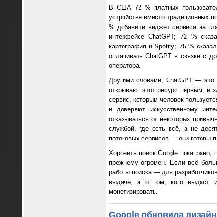
В США 72 % платных пользовател
устройстве вместо традиционных п
% добавили виджет сервиса на гл
интерфейсе ChatGPT; 72 % сказа
картография и Spotify; 75 % сказа
оплачивать ChatGPT в связке с др
оператора.
Другими словами, ChatGPT — это 
открывают этот ресурс первым, и з
сервис, которым человек пользуетс
и доверяют искусственному инте
отказываться от некоторых привыч
службой, где есть всё, а не дес
потоковых сервисов — они готовы пл
Хоронить поиск Google пока рано, 
прежнему огромен. Если всё боль
работы поиска — для разработчиков
выдаче, а о том, кого выдаст и
монетизировать.
Google обновила дизайн