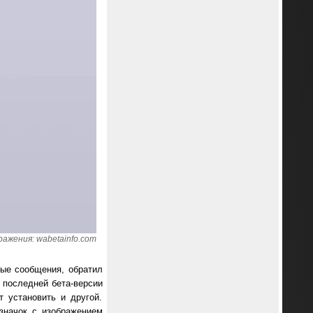
ажения: wabetainfo.com
вые сообщения, обратил
в последней бета-версии
т установить и другой.
 значок с изображением