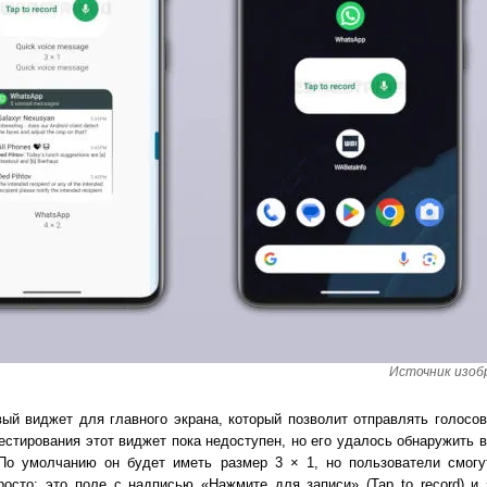
Источник изобр
вый виджет для главного экрана, который позволит отправлять голосо
тестирования этот виджет пока недоступен, но его удалось обнаружить 
 По умолчанию он будет иметь размер 3 × 1, но пользователи смогу
осто: это поле с надписью «Нажмите для записи» (Tap to record) и