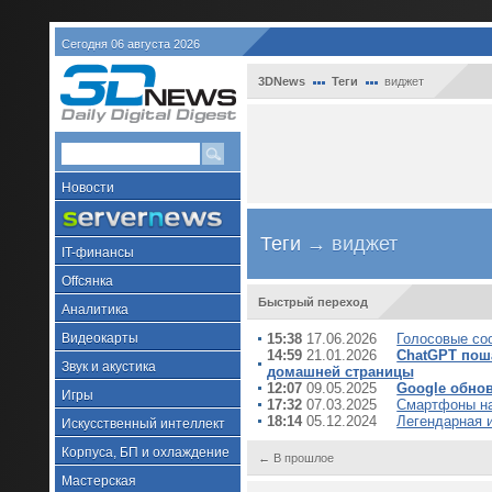
Сегодня 06 августа 2026
3DNews
Теги
виджет
Новости
Теги
→ виджет
IT-финансы
Offсянка
Быстрый переход
Аналитика
Видеокарты
15:38
17.06.2026
Голосовые со
14:59
21.01.2026
ChatGPT поша
Звук и акустика
домашней страницы
12:07
09.05.2025
Google обнов
Игры
17:32
07.03.2025
Смартфоны на 
18:14
05.12.2024
Легендарная 
Искусственный интеллект
Корпуса, БП и охлаждение
← В прошлое
Мастерская