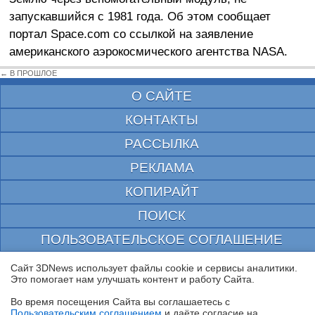
запускавшийся с 1981 года. Об этом сообщает
портал Space.com со ссылкой на заявление
американского аэрокосмического агентства NASA.
← В ПРОШЛОЕ
О САЙТЕ
КОНТАКТЫ
РАССЫЛКА
РЕКЛАМА
КОПИРАЙТ
ПОИСК
ПОЛЬЗОВАТЕЛЬСКОЕ СОГЛАШЕНИЕ
ЗАЩИЩЕНО CURATOR
Сайт 3DNews использует файлы cookie и сервисы аналитики.
Это помогает нам улучшать контент и работу Cайта.
© 1997—2026 Электронное периодическое издание "3ДНьюс" | Свидетельство о
регистрации СМИ Эл ФС 77-22224
Во время посещения Cайта вы соглашаетесь с
выдано Федеральной Службой по надзору за соблюдением законодательства в сфере
Пользовательским соглашением
и даёте согласие на