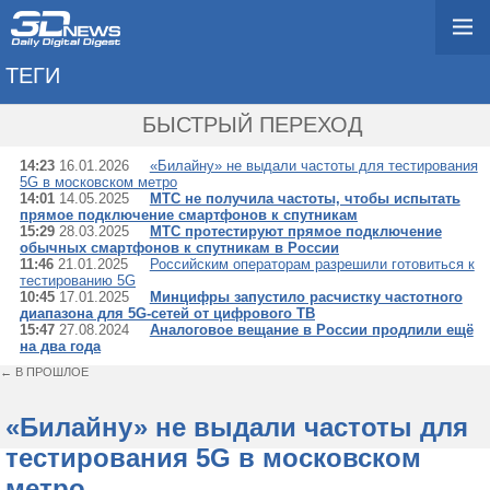
ТЕГИ
→ ГКРЧ
БЫСТРЫЙ ПЕРЕХОД
14:23
16.01.2026
«Билайну» не выдали частоты для тестирования
5G в московском метро
14:01
14.05.2025
МТС не получила частоты, чтобы испытать
прямое подключение смартфонов к спутникам
15:29
28.03.2025
МТС протестируют прямое подключение
обычных смартфонов к спутникам в России
11:46
21.01.2025
Российским операторам разрешили готовиться к
тестированию 5G
10:45
17.01.2025
Минцифры запустило расчистку частотного
диапазона для 5G-сетей от цифрового ТВ
15:47
27.08.2024
Аналоговое вещание в России продлили ещё
на два года
← В ПРОШЛОЕ
«Билайну» не выдали частоты для
тестирования 5G в московском
метро