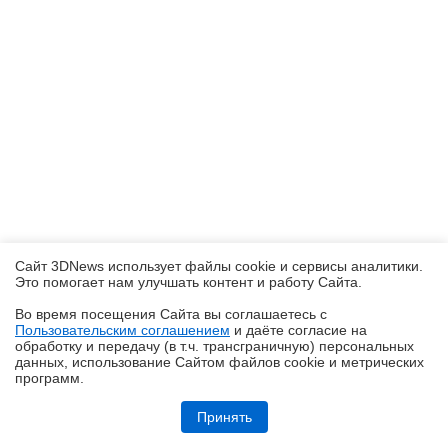
Сайт 3DNews использует файлы cookie и сервисы аналитики.
Это помогает нам улучшать контент и работу Cайта.
Во время посещения Cайта вы соглашаетесь с
Пользовательским соглашением
и даёте согласие на
✖
обработку и передачу (в т.ч. трансграничную) персональных
данных, использование Cайтом файлов cookie и метрических
программ.
Ryzen и DDR5-6000 на чипах Samsung — G.Skill даёт добро
Принять