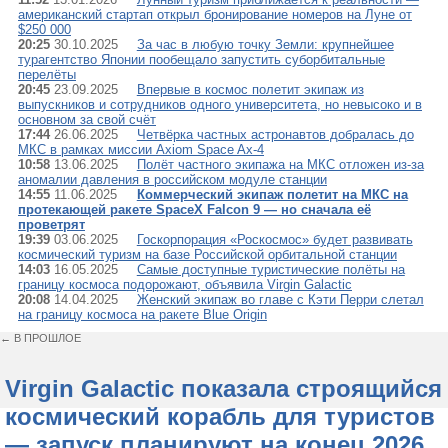
американский стартап открыл бронирование номеров на Луне от
$250 000
20:25
30.10.2025
За час в любую точку Земли: крупнейшее
турагентство Японии пообещало запустить суборбитальные
перелёты
20:45
23.09.2025
Впервые в космос полетит экипаж из
выпускников и сотрудников одного университета, но невысоко и в
основном за свой счёт
17:44
26.06.2025
Четвёрка частных астронавтов добралась до
МКС в рамках миссии Axiom Space Ax-4
10:58
13.06.2025
Полёт частного экипажа на МКС отложен из-за
аномалии давления в российском модуле станции
14:55
11.06.2025
Коммерческий экипаж полетит на МКС на
протекающей ракете SpaceX Falcon 9 — но сначала её
проветрят
19:39
03.06.2025
Госкорпорация «Роскосмос» будет развивать
космический туризм на базе Российской орбитальной станции
14:03
16.05.2025
Самые доступные туристические полёты на
границу космоса подорожают, объявила Virgin Galactic
20:08
14.04.2025
Женский экипаж во главе с Кэти Перри слетал
на границу космоса на ракете Blue Origin
← В ПРОШЛОЕ
Virgin Galactic показала строящийся
космический корабль для туристов
— запуск планируют на конец 2026