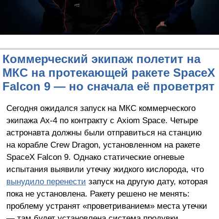
Коммерческий экипаж полетит на
МКС на протекающей ракете SpaceX
Falcon 9 — но сначала её проветрят
Сегодня ожидался запуск на МКС коммерческого
экипажа Ax-4 по контракту с Axiom Space. Четыре
астронавта должны были отправиться на станцию
на корабле Crew Dragon, установленном на ракете
SpaceX Falcon 9. Однако статические огневые
испытания выявили утечку жидкого кислорода, что
вынудило перенести
запуск на другую дату, которая
пока не установлена. Ракету решено не менять:
проблему устранят «проветриванием» места утечки
— там будет установлена система продувки.