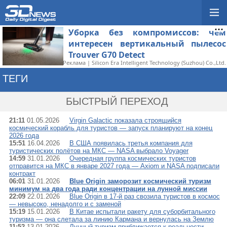
Уборка без компромиссов: чем
интересен вертикальный пылесос
Trouver G70 Detect
Реклама | Silicon Era Intelligent Technology (Suzhou) Co.,Ltd.
ТЕГИ
→ КОСМИЧЕСКИЙ ТУ
БЫСТРЫЙ ПЕРЕХОД
21:11
01.05.2026
Virgin Galactic показала строящийся
космический корабль для туристов — запуск планируют на конец
2026 года
15:51
16.04.2026
В США появилась третья компания для
туристических полётов на МКС — NASA выбрало Voyager
14:59
31.01.2026
Очередная группа космических туристов
отправится на МКС в январе 2027 года — Axiom и NASA подписали
контракт
06:01
31.01.2026
Blue Origin заморозит космический туризм
минимум на два года ради концентрации на лунной миссии
22:09
22.01.2026
Blue Origin в 17-й раз свозила туристов в космос
— невысоко, ненадолго и с заменой
15:19
15.01.2026
В Китае испытали ракету для суборбитального
туризма — она слетала за линию Кармана и вернулась на Землю
11:52
13.01.2026
Лунный туризм приближается к реальности —