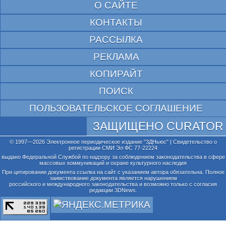
О САЙТЕ
КОНТАКТЫ
РАССЫЛКА
РЕКЛАМА
КОПИРАЙТ
ПОИСК
ПОЛЬЗОВАТЕЛЬСКОЕ СОГЛАШЕНИЕ
ЗАЩИЩЕНО CURATOR
© 1997—2026 Электронное периодическое издание "3ДНьюс" | Свидетельство о
регистрации СМИ Эл ФС 77-22224
выдано Федеральной Службой по надзору за соблюдением законодательства в сфере
массовых коммуникаций и охране культурного наследия
При цитировании документа ссылка на сайт с указанием автора обязательна. Полное
заимствование документа является нарушением
российского и международного законодательства и возможно только с согласия
редакции 3DNews.