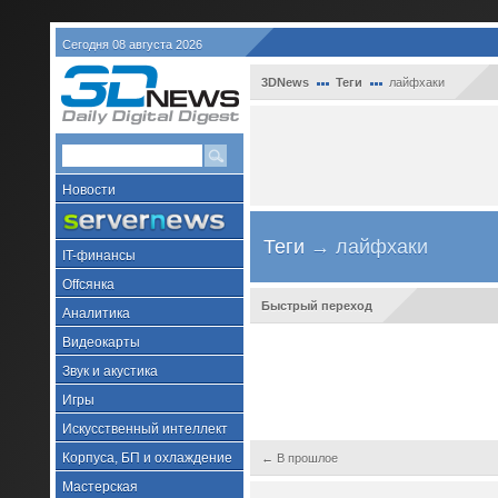
Сегодня 08 августа 2026
3DNews
Теги
лайфхаки
Новости
Теги
→ лайфхаки
IT-финансы
Offсянка
Быстрый переход
Аналитика
Видеокарты
Звук и акустика
Игры
Искусственный интеллект
Корпуса, БП и охлаждение
← В прошлое
Мастерская