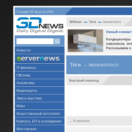
Сегодня 08 августа 2026
3DNews
Теги
моноколесо
Умный климат 
Кондиционеры 
сквозняков, ин
Рассказываем о
Новости
Теги
→ моноколесо
IT-финансы
Offсянка
Быстрый переход
Аналитика
Видеокарты
Звук и акустика
Игры
Искусственный интеллект
← В прошлое
Корпуса, БП и охлаждение
Мастерская