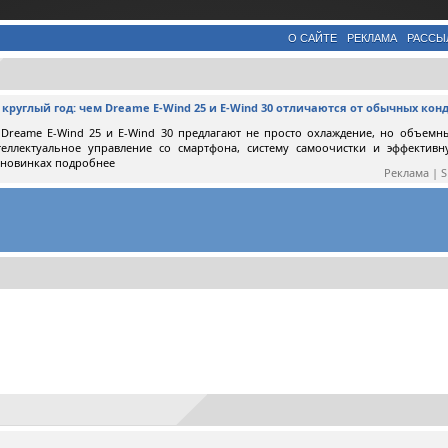
О САЙТЕ
РЕКЛАМА
РАССЫ
круглый год: чем Dreame E-Wind 25 и E-Wind 30 отличаются от обычных ко
Dreame E-Wind 25 и E-Wind 30 предлагают не просто охлаждение, но объемн
теллектуальное управление со смартфона, систему самоочистки и эффектив
 новинках подробнее
Реклама | 