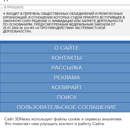
← В ПРОШЛОЕ
✴
ВХОДИТ В ПЕРЕЧЕНЬ ОБЩЕСТВЕННЫХ ОБЪЕДИНЕНИЙ И РЕЛИГИОЗНЫХ
ОРГАНИЗАЦИЙ, В ОТНОШЕНИИ КОТОРЫХ СУДОМ ПРИНЯТО ВСТУПИВШЕЕ В
ЗАКОННУЮ СИЛУ РЕШЕНИЕ О ЛИКВИДАЦИИ ИЛИ ЗАПРЕТЕ ДЕЯТЕЛЬНОСТИ
ПО ОСНОВАНИЯМ, ПРЕДУСМОТРЕННЫМ ФЕДЕРАЛЬНЫМ ЗАКОНОМ ОТ
25.07.2002 № 114-ФЗ «О ПРОТИВОДЕЙСТВИИ ЭКСТРЕМИСТСКОЙ
ДЕЯТЕЛЬНОСТИ»;
О САЙТЕ
КОНТАКТЫ
РАССЫЛКА
РЕКЛАМА
КОПИРАЙТ
ПОИСК
ПОЛЬЗОВАТЕЛЬСКОЕ СОГЛАШЕНИЕ
ЗАЩИЩЕНО CURATOR
Сайт 3DNews использует файлы cookie и сервисы аналитики.
Это помогает нам улучшать контент и работу Cайта.
© 1997—2026 Электронное периодическое издание "3ДНьюс" | Свидетельство о
регистрации СМИ Эл ФС 77-22224