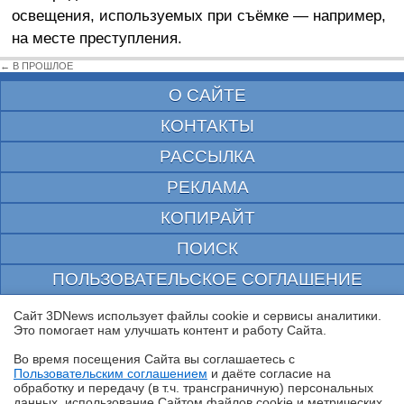
освещения, используемых при съёмке — например,
на месте преступления.
← В ПРОШЛОЕ
О САЙТЕ
КОНТАКТЫ
РАССЫЛКА
РЕКЛАМА
КОПИРАЙТ
ПОИСК
ПОЛЬЗОВАТЕЛЬСКОЕ СОГЛАШЕНИЕ
ЗАЩИЩЕНО CURATOR
Сайт 3DNews использует файлы cookie и сервисы аналитики.
Это помогает нам улучшать контент и работу Cайта.
© 1997—2026 Электронное периодическое издание "3ДНьюс" | Свидетельство о
регистрации СМИ Эл ФС 77-22224
Во время посещения Cайта вы соглашаетесь с
выдано Федеральной Службой по надзору за соблюдением законодательства в сфере
Пользовательским соглашением
и даёте согласие на
массовых коммуникаций и охране культурного наследия
✖
обработку и передачу (в т.ч. трансграничную) персональных
При цитировании документа ссылка на сайт с указанием автора обязательна. Полное
данных, использование Cайтом файлов cookie и метрических