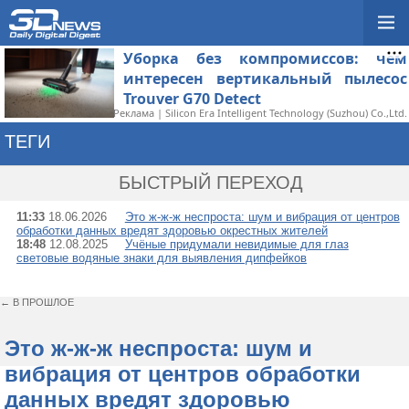
Уборка без компромиссов: чем
интересен вертикальный пылесос
Trouver G70 Detect
Реклама | Silicon Era Intelligent Technology (Suzhou) Co.,Ltd.
ТЕГИ
→ ШУМ
БЫСТРЫЙ ПЕРЕХОД
11:33
18.06.2026
Это ж-ж-ж неспроста: шум и вибрация от центров
обработки данных вредят здоровью окрестных жителей
18:48
12.08.2025
Учёные придумали невидимые для глаз
световые водяные знаки для выявления дипфейков
← В ПРОШЛОЕ
Это ж-ж-ж неспроста: шум и
вибрация от центров обработки
данных вредят здоровью