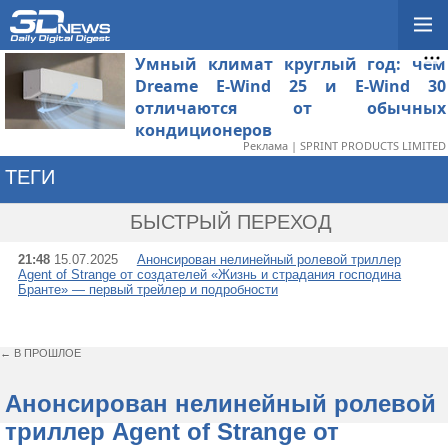
Умный климат круглый год: чем
Dreame E-Wind 25 и E-Wind 30
отличаются от обычных
кондиционеров
Реклама | SPRINT PRODUCTS LIMITED
ТЕГИ
→ AGENT OF STRANG
БЫСТРЫЙ ПЕРЕХОД
21:48
15.07.2025
Анонсирован нелинейный ролевой триллер
Agent of Strange от создателей «Жизнь и страдания господина
Бранте» — первый трейлер и подробности
← В ПРОШЛОЕ
Анонсирован нелинейный ролевой
триллер Agent of Strange от