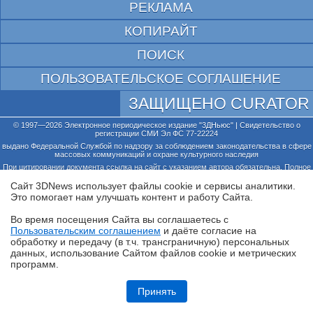
РЕКЛАМА
КОПИРАЙТ
ПОИСК
ПОЛЬЗОВАТЕЛЬСКОЕ СОГЛАШЕНИЕ
ЗАЩИЩЕНО CURATOR
© 1997—2026 Электронное периодическое издание "3ДНьюс" | Свидетельство о
регистрации СМИ Эл ФС 77-22224
выдано Федеральной Службой по надзору за соблюдением законодательства в сфере
массовых коммуникаций и охране культурного наследия
При цитировании документа ссылка на сайт с указанием автора обязательна. Полное
заимствование документа является нарушением
российского и международного законодательства и возможно только с согласия
Сайт 3DNews использует файлы cookie и сервисы аналитики.
редакции 3DNews.
Это помогает нам улучшать контент и работу Cайта.
Во время посещения Cайта вы соглашаетесь с
Пользовательским соглашением
и даёте согласие на
✖
обработку и передачу (в т.ч. трансграничную) персональных
данных, использование Cайтом файлов cookie и метрических
программ.
Обзор ноутбука ASUS Zenbook Duo UX8407A (UX8407AA-SN279X) с
двумя OLED-экранами
Принять