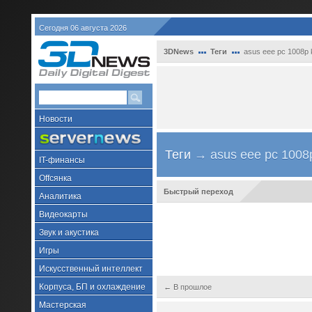
Сегодня 06 августа 2026
3DNews
Теги
asus eee pc 1008p 
Новости
Теги
→ asus eee pc 1008p
IT-финансы
Offсянка
Быстрый переход
Аналитика
Видеокарты
Звук и акустика
Игры
Искусственный интеллект
Корпуса, БП и охлаждение
← В прошлое
Мастерская