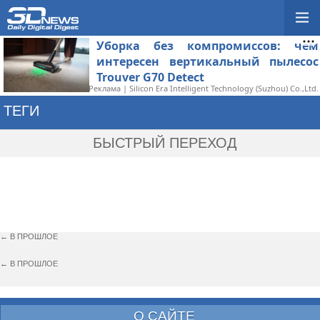
Уборка без компромиссов: чем
интересен вертикальный пылесос
Trouver G70 Detect
Реклама | Silicon Era Intelligent Technology (Suzhou) Co.,Ltd.
ТЕГИ
→ BROKEN AGE ACT 2
БЫСТРЫЙ ПЕРЕХОД
← В ПРОШЛОЕ
← В ПРОШЛОЕ
О САЙТЕ