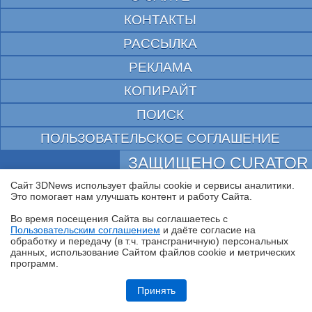
КОНТАКТЫ
РАССЫЛКА
РЕКЛАМА
КОПИРАЙТ
ПОИСК
ПОЛЬЗОВАТЕЛЬСКОЕ СОГЛАШЕНИЕ
ЗАЩИЩЕНО CURATOR
Сайт 3DNews использует файлы cookie и сервисы аналитики.
© 1997—2026 Электронное периодическое издание "3ДНьюс" | Свидетельство о
регистрации СМИ Эл ФС 77-22224
Это помогает нам улучшать контент и работу Cайта.
выдано Федеральной Службой по надзору за соблюдением законодательства в сфере
массовых коммуникаций и охране культурного наследия
Во время посещения Cайта вы соглашаетесь с
При цитировании документа ссылка на сайт с указанием автора обязательна. Полное
Пользовательским соглашением
и даёте согласие на
✖
заимствование документа является нарушением
обработку и передачу (в т.ч. трансграничную) персональных
российского и международного законодательства и возможно только с согласия
данных, использование Cайтом файлов cookie и метрических
редакции 3DNews.
программ.
Ryzen и двухранговая DDR5: проверяем комплект G.Skill Trident Z5
Royal DDR5-6400 CL32 64GB
Принять