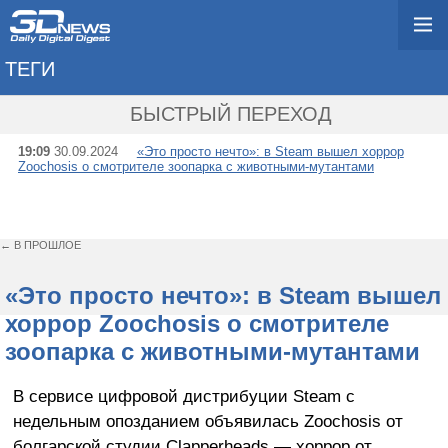
ТЕГИ
→ CLAPPERHEADS
БЫСТРЫЙ ПЕРЕХОД
19:09
30.09.2024
«Это просто нечто»: в Steam вышел хоррор
Zoochosis о смотрителе зоопарка с животными-мутантами
← В ПРОШЛОЕ
«Это просто нечто»: в Steam вышел
хоррор Zoochosis о смотрителе
зоопарка с животными-мутантами
В сервисе цифровой дистрибуции Steam с
недельным опозданием объявилась Zoochosis от
болгарской студии Clapperheads — хоррор от