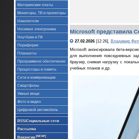
Материнские платы
Мониторы, ТВ и проекторы
Накопители
Носимая электроника
Microsoft представила C
Ноутбуки и ПК
27.02.2026
[12:26],
Владимир Фет
Периферия
Microsoft анонсировала бета-верси
Планшеты
для выполнения повседневных зад
Программное обеспечение
браузер, снимая нагрузку с локаль
учебных планов и др.
Процессоры и память
Сети и коммуникации
Смартфоны
Умные вещи
Фото и видео
Цифровой автомобиль
RSS/Социальные сети
Рассылка
[NEW!]
Вакансии