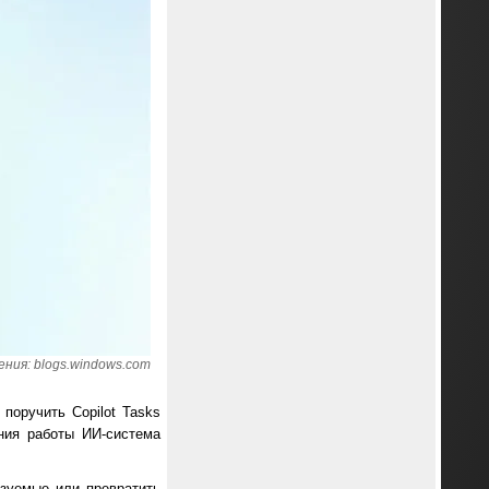
ния: blogs.windows.com
поручить Copilot Tasks
ния работы ИИ-система
ьзуемые или превратить