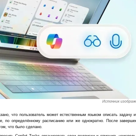
Источник изображе
зано, что пользователь может естественным языком описать задачу и 
ве, по определённому расписанию или же однократно. После заверше
том, что было сделано.
росить Copilot Tasks организовать свои подписки и отменить неиспол