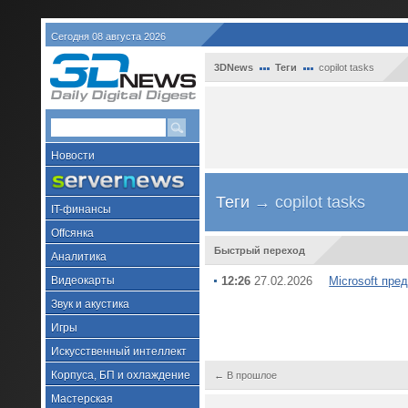
Сегодня 08 августа 2026
3DNews
Теги
copilot tasks
Новости
Теги
→ copilot tasks
IT-финансы
Offсянка
Быстрый переход
Аналитика
Видеокарты
12:26
27.02.2026
Microsoft пре
Звук и акустика
Игры
Искусственный интеллект
Корпуса, БП и охлаждение
← В прошлое
Мастерская