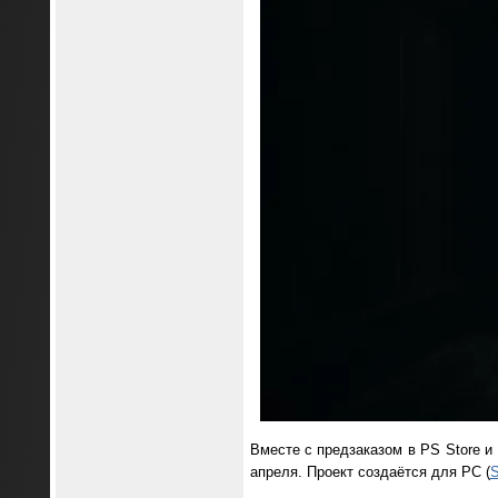
Вместе с предзаказом в PS Store и 
апреля. Проект создаётся для PC (