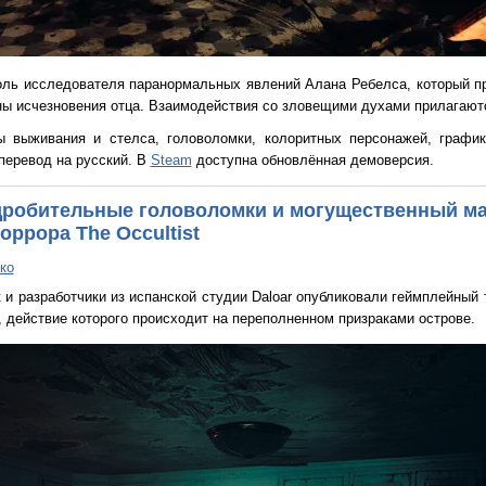
роль исследователя паранормальных явлений Алана Ребелса, который п
ны исчезновения отца. Взаимодействия со зловещими духами прилагают
выживания и стелса, головоломки, колоритных персонажей, график
 перевод на русский. В
Steam
доступна обновлённая демоверсия.
дробительные головоломки и могущественный ма
ррора The Occultist
ко
t и разработчики из испанской студии Daloar опубликовали геймплейный 
, действие которого происходит на переполненном призраками острове.