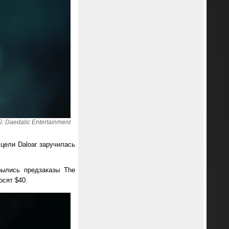
 Daedalic Entertainment
 цели Daloar заручилась
рылись предзаказы The
осят $40.