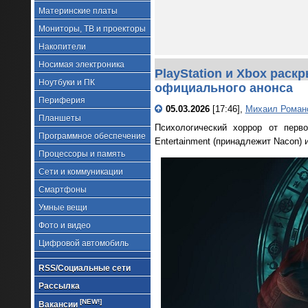
Материнские платы
Мониторы, ТВ и проекторы
Накопители
Носимая электроника
PlayStation и Xbox раск
Ноутбуки и ПК
официального анонса
Периферия
05.03.2026
[17:46],
Михаил Роман
Планшеты
Психологический хоррор от перво
Программное обеспечение
Entertainment (принадлежит Nacon) 
Процессоры и память
Сети и коммуникации
Смартфоны
Умные вещи
Фото и видео
Цифровой автомобиль
RSS/Социальные сети
Рассылка
[NEW!]
Вакансии