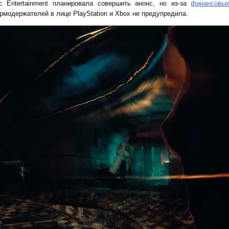
c Entertainment планировала совершить анонс, но из-за
финансовы
рмодержателей в лице PlayStation и Xbox не предупредила.