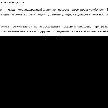
 всё своё детство.
уне — лишь
«таинственный маятник неизвестного происхождения»
. 
увидит: игроков встретят одни туманные улицы, сводящие с ума пост
гонист прогуливается по атмосферным локациям (церковь, парк разв
ользованием маятника и подручных предметов, а также вступает в конта