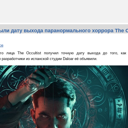
рыли дату выхода паранормального хоррора The Oc
ов
го лица The Occultist получил точную дату выхода до того, как 
и разработчики из испанской студии Daloar её объявили.