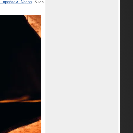
х проблем Nacon
была