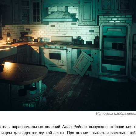
Источник изображения:
ватель паранормальных явлений Алан Ребелс вынужден отправиться н
нищем для адептов жуткой секты. Протагонист пытается раскрыть тай