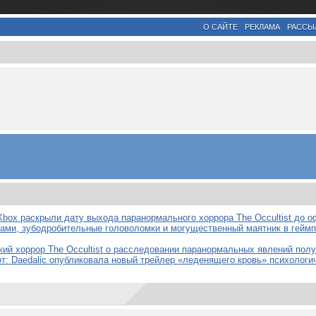
О САЙТЕ
РЕКЛАМА
РАССЫ
 Xbox раскрыли дату выхода паранормального хоррора The Occultist до 
ками, зубодробительные головоломки и могущественный маятник в гейм
кий хоррор The Occultist о расследовании паранормальных явлений пол
от: Daedalic опубликовала новый трейлер «леденящего кровь» психологи