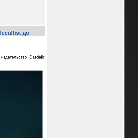
cultist до
издательство Daedalic