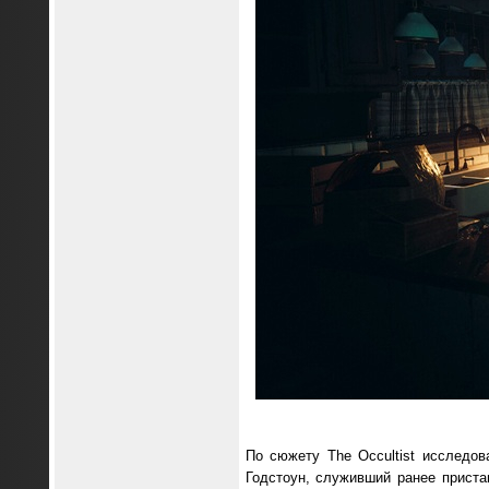
По сюжету The Occultist исследо
Годстоун, служивший ранее приста