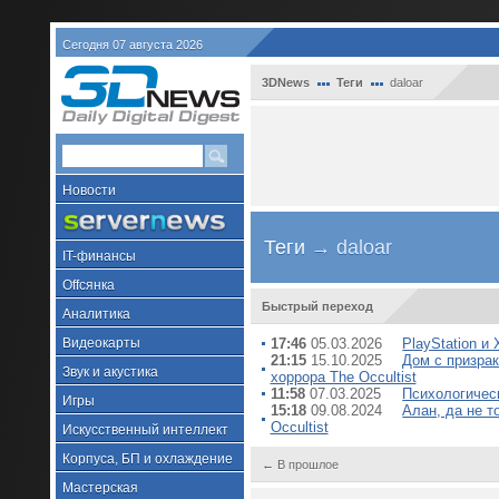
Сегодня 07 августа 2026
3DNews
Теги
daloar
Новости
Теги
→ daloar
IT-финансы
Offсянка
Быстрый переход
Аналитика
Видеокарты
17:46
05.03.2026
PlayStation и
21:15
15.10.2025
Дом с призра
Звук и акустика
хоррора The Occultist
11:58
07.03.2025
Психологичес
Игры
15:18
09.08.2024
Алан, да не т
Occultist
Искусственный интеллект
Корпуса, БП и охлаждение
← В прошлое
Мастерская