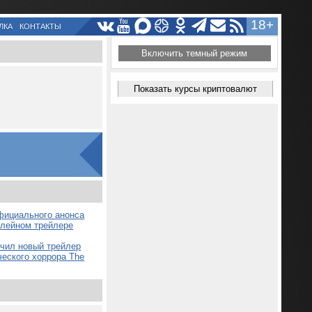
18+
ЛКА
КОНТАКТЫ
Включить темный режим
Показать курсы криптовалют
официального анонса
плейном трейлере
учил новый трейлер
ческого хоррора The