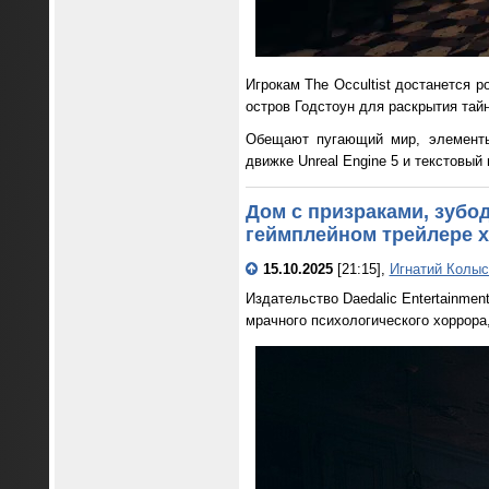
Игрокам The Occultist достанется 
остров Годстоун для раскрытия тай
Обещают пугающий мир, элементы 
движке Unreal Engine 5 и текстовый
Дом с призраками, зубо
геймплейном трейлере хо
15.10.2025
[21:15],
Игнатий Колыс
Издательство Daedalic Entertainmen
мрачного психологического хоррора