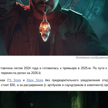
Источник изображений:
ставлена летом 2024 года и готовилась к премьере в 2025-м. По пути к
 перенесла релиз на 2026-й.
инах
PS Store
и
Xbox Store
без предварительного уведомления отк
 стоит $30, а за расширенное (с артбуком и саундтреком в комплекте) пр