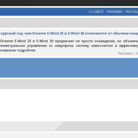
О САЙТЕ
РЕКЛАМА
РАССЫ
круглый год: чем Dreame E-Wind 25 и E-Wind 30 отличаются от обычных ко
Dreame E-Wind 25 и E-Wind 30 предлагают не просто охлаждение, но объемн
теллектуальное управление со смартфона, систему самоочистки и эффектив
 новинках подробнее
Реклама | 