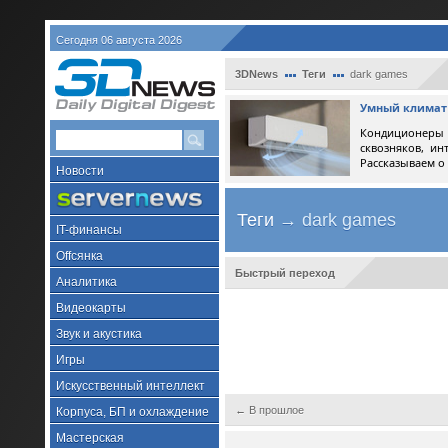
Сегодня 06 августа 2026
3DNews
Теги
dark games
Умный климат 
Кондиционеры 
сквозняков, ин
Рассказываем о
Новости
Теги
→ dark games
IT-финансы
Offсянка
Быстрый переход
Аналитика
Видеокарты
Звук и акустика
Игры
Искусственный интеллект
← В прошлое
Корпуса, БП и охлаждение
Мастерская