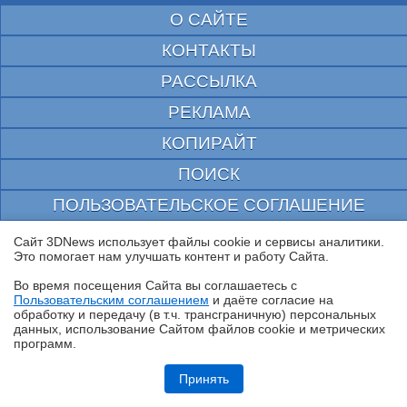
О САЙТЕ
КОНТАКТЫ
РАССЫЛКА
РЕКЛАМА
КОПИРАЙТ
ПОИСК
ПОЛЬЗОВАТЕЛЬСКОЕ СОГЛАШЕНИЕ
ЗАЩИЩЕНО CURATOR
Сайт 3DNews использует файлы cookie и сервисы аналитики.
Это помогает нам улучшать контент и работу Cайта.
© 1997—2026 Электронное периодическое издание "3ДНьюс" | Свидетельство о
регистрации СМИ Эл ФС 77-22224
Во время посещения Cайта вы соглашаетесь с
выдано Федеральной Службой по надзору за соблюдением законодательства в сфере
Пользовательским соглашением
и даёте согласие на
массовых коммуникаций и охране культурного наследия
✖
обработку и передачу (в т.ч. трансграничную) персональных
При цитировании документа ссылка на сайт с указанием автора обязательна. Полное
данных, использование Cайтом файлов cookie и метрических
заимствование документа является нарушением
российского и международного законодательства и возможно только с согласия
программ.
редакции 3DNews.
Обзор игрового QD-OLED WQHD-монитора Acer Predator X27U W1:
смена вектора
Принять