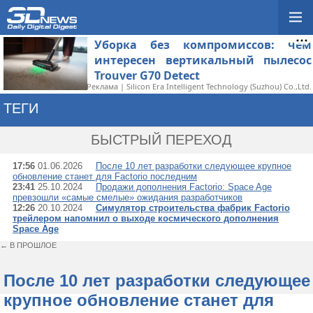
Уборка без компромиссов: чем
интересен вертикальный пылесос
Trouver G70 Detect
Реклама | Silicon Era Intelligent Technology (Suzhou) Co.,Ltd.
ТЕГИ
→ FACTORIO
БЫСТРЫЙ ПЕРЕХОД
17:56
01.06.2026
После 10 лет разработки следующее крупное
обновление станет для Factorio последним
23:41
25.10.2024
Продажи дополнения Factorio: Space Age
превзошли «самые смелые» ожидания разработчиков
12:26
20.10.2024
Симулятор строительства фабрик Factorio
трейлером напомнил о выходе космического дополнения
Space Age
← В ПРОШЛОЕ
После 10 лет разработки следующее
крупное обновление станет для