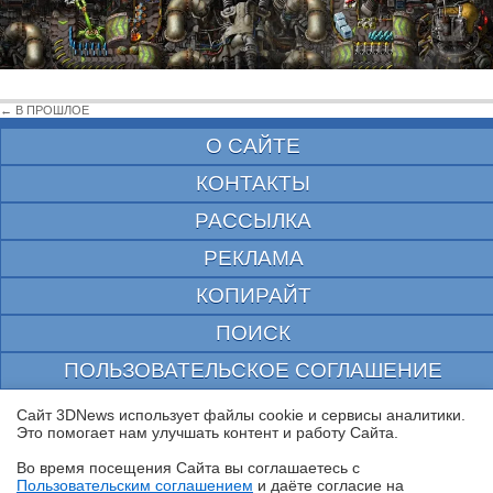
← В ПРОШЛОЕ
О САЙТЕ
КОНТАКТЫ
РАССЫЛКА
РЕКЛАМА
КОПИРАЙТ
ПОИСК
ПОЛЬЗОВАТЕЛЬСКОЕ СОГЛАШЕНИЕ
ЗАЩИЩЕНО CURATOR
Сайт 3DNews использует файлы cookie и сервисы аналитики.
Это помогает нам улучшать контент и работу Cайта.
© 1997—2026 Электронное периодическое издание "3ДНьюс" | Свидетельство о
регистрации СМИ Эл ФС 77-22224
Во время посещения Cайта вы соглашаетесь с
выдано Федеральной Службой по надзору за соблюдением законодательства в сфере
Пользовательским соглашением
и даёте согласие на
массовых коммуникаций и охране культурного наследия