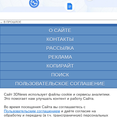
← В ПРОШЛОЕ
О САЙТЕ
КОНТАКТЫ
РАССЫЛКА
РЕКЛАМА
КОПИРАЙТ
ПОИСК
ПОЛЬЗОВАТЕЛЬСКОЕ СОГЛАШЕНИЕ
ЗАЩИЩЕНО CURATOR
Сайт 3DNews использует файлы cookie и сервисы аналитики.
Это помогает нам улучшать контент и работу Cайта.
© 1997—2026 Электронное периодическое издание "3ДНьюс" | Свидетельство о
регистрации СМИ Эл ФС 77-22224
Во время посещения Cайта вы соглашаетесь с
выдано Федеральной Службой по надзору за соблюдением законодательства в сфере
Пользовательским соглашением
и даёте согласие на
массовых коммуникаций и охране культурного наследия
✖
обработку и передачу (в т.ч. трансграничную) персональных
При цитировании документа ссылка на сайт с указанием автора обязательна. Полное