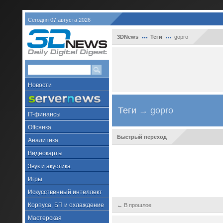
Сегодня 07 августа 2026
3DNews
Теги
gopro
Новости
Теги
→ gopro
IT-финансы
Offсянка
Быстрый переход
Аналитика
Видеокарты
Звук и акустика
Игры
Искусственный интеллект
Корпуса, БП и охлаждение
← В прошлое
Мастерская