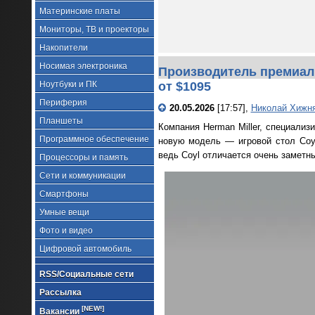
Материнские платы
Мониторы, ТВ и проекторы
Накопители
Носимая электроника
Производитель премиаль
Ноутбуки и ПК
от $1095
Периферия
20.05.2026
[17:57],
Николай Хижн
Планшеты
Компания Herman Miller, специали
Программное обеспечение
новую модель — игровой стол Coyl
ведь Coyl отличается очень замет
Процессоры и память
Сети и коммуникации
Смартфоны
Умные вещи
Фото и видео
Цифровой автомобиль
RSS/Социальные сети
Рассылка
[NEW!]
Вакансии