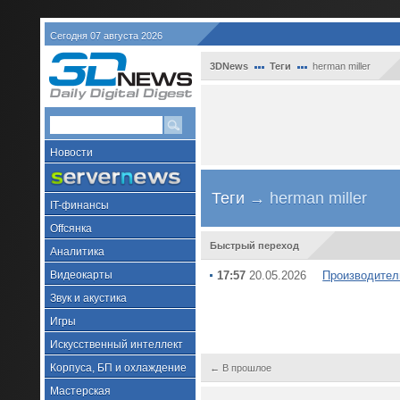
Сегодня 07 августа 2026
3DNews
Теги
herman miller
Новости
Теги
→ herman miller
IT-финансы
Offсянка
Быстрый переход
Аналитика
Видеокарты
17:57
20.05.2026
Производитель
Звук и акустика
Игры
Искусственный интеллект
Корпуса, БП и охлаждение
← В прошлое
Мастерская