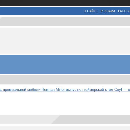
О САЙТЕ
РЕКЛАМА
РАССЫ
 премиальной мебели Herman Miller выпустил геймерский стол Coyl — о