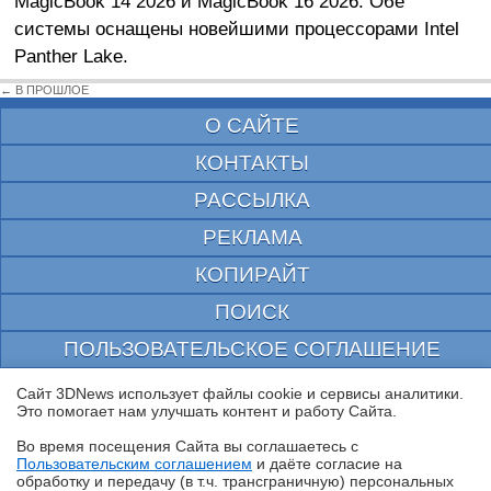
MagicBook 14 2026 и MagicBook 16 2026. Обе
системы оснащены новейшими процессорами Intel
Panther Lake.
← В ПРОШЛОЕ
О САЙТЕ
КОНТАКТЫ
РАССЫЛКА
РЕКЛАМА
КОПИРАЙТ
ПОИСК
ПОЛЬЗОВАТЕЛЬСКОЕ СОГЛАШЕНИЕ
ЗАЩИЩЕНО CURATOR
Сайт 3DNews использует файлы cookie и сервисы аналитики.
Это помогает нам улучшать контент и работу Cайта.
© 1997—2026 Электронное периодическое издание "3ДНьюс" | Свидетельство о
регистрации СМИ Эл ФС 77-22224
Во время посещения Cайта вы соглашаетесь с
выдано Федеральной Службой по надзору за соблюдением законодательства в сфере
Пользовательским соглашением
и даёте согласие на
массовых коммуникаций и охране культурного наследия
✖
обработку и передачу (в т.ч. трансграничную) персональных
При цитировании документа ссылка на сайт с указанием автора обязательна. Полное