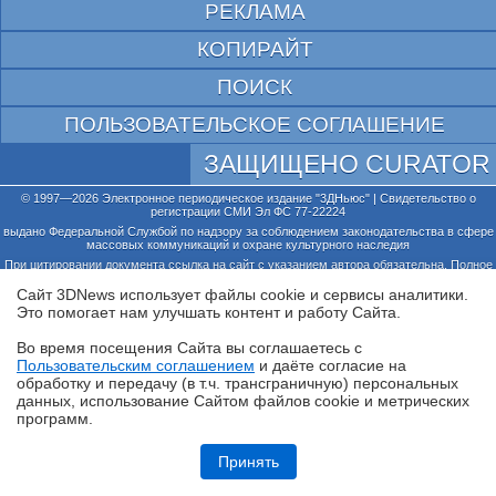
РЕКЛАМА
КОПИРАЙТ
ПОИСК
ПОЛЬЗОВАТЕЛЬСКОЕ СОГЛАШЕНИЕ
ЗАЩИЩЕНО CURATOR
© 1997—2026 Электронное периодическое издание "3ДНьюс" | Свидетельство о
регистрации СМИ Эл ФС 77-22224
выдано Федеральной Службой по надзору за соблюдением законодательства в сфере
массовых коммуникаций и охране культурного наследия
При цитировании документа ссылка на сайт с указанием автора обязательна. Полное
заимствование документа является нарушением
российского и международного законодательства и возможно только с согласия
Сайт 3DNews использует файлы cookie и сервисы аналитики.
редакции 3DNews.
Это помогает нам улучшать контент и работу Cайта.
Во время посещения Cайта вы соглашаетесь с
Пользовательским соглашением
и даёте согласие на
✖
обработку и передачу (в т.ч. трансграничную) персональных
данных, использование Cайтом файлов cookie и метрических
программ.
Обзор планшета HUAWEI MatePad Pro Max: на все деньги
Принять