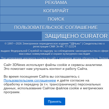
РЕКЛАМА
КОПИРАЙТ
ПОИСК
ПОЛЬЗОВАТЕЛЬСКОЕ СОГЛАШЕНИЕ
ЗАЩИЩЕНО CURATOR
© 1997—2026 Электронное периодическое издание "3ДНьюс" | Свидетельство о
регистрации СМИ Эл ФС 77-22224
выдано Федеральной Службой по надзору за соблюдением законодательства в сфере
массовых коммуникаций и охране культурного наследия
При цитировании документа ссылка на сайт с указанием автора обязательна. Полное
заимствование документа является нарушением
российского и международного законодательства и возможно только с согласия
Сайт 3DNews использует файлы cookie и сервисы аналитики.
редакции 3DNews.
Это помогает нам улучшать контент и работу Cайта.
Во время посещения Cайта вы соглашаетесь с
Пользовательским соглашением
и даёте согласие на
✖
обработку и передачу (в т.ч. трансграничную) персональных
данных, использование Cайтом файлов cookie и метрических
программ.
Обзор HONOR MagicPad 4: самый изящный планшет
Принять