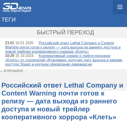
ТЕГИ
→ IN404
БЫСТРЫЙ ПЕРЕХОД
23:01
19.01.2026
Российский ответ Lethal Company и Content
Warning почти готов к релизу — дата выхода из раннего доступа и
новый трейлер кооперативного хоррора «Клеть»
10:29
15.10.2024
Кооперативный хоррор о лифте-людоеде
«Клеть» от создателей «Кужлёвки» получил дату выхода в раннем
доступе Steam и крупное обновление демоверсии
← В ПРОШЛОЕ
Российский ответ Lethal Company и
Content Warning почти готов к
релизу — дата выхода из раннего
доступа и новый трейлер
кооперативного хоррора «Клеть»