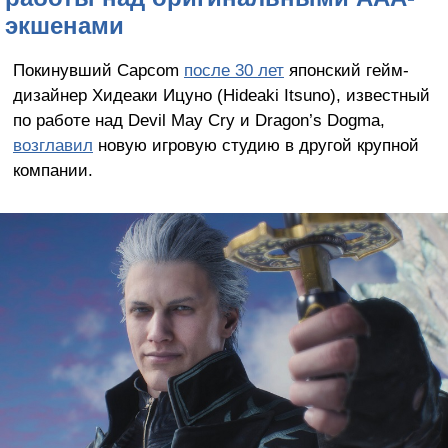
экшенами
Покинувший Capcom
после 30 лет
японский гейм-
дизайнер Хидеаки Ицуно (Hideaki Itsuno), известный
по работе над Devil May Cry и Dragon’s Dogma,
возглавил
новую игровую студию в другой крупной
компании.