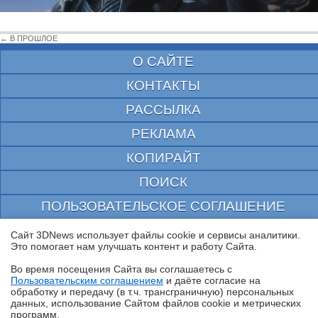
← В ПРОШЛОЕ
О САЙТЕ
КОНТАКТЫ
РАССЫЛКА
РЕКЛАМА
КОПИРАЙТ
ПОИСК
ПОЛЬЗОВАТЕЛЬСКОЕ СОГЛАШЕНИЕ
ЗАЩИЩЕНО CURATOR
Сайт 3DNews использует файлы cookie и сервисы аналитики.
Это помогает нам улучшать контент и работу Cайта.
© 1997—2026 Электронное периодическое издание "3ДНьюс" | Свидетельство о
регистрации СМИ Эл ФС 77-22224
Во время посещения Cайта вы соглашаетесь с
выдано Федеральной Службой по надзору за соблюдением законодательства в сфере
Пользовательским соглашением
и даёте согласие на
массовых коммуникаций и охране культурного наследия
✖
обработку и передачу (в т.ч. трансграничную) персональных
При цитировании документа ссылка на сайт с указанием автора обязательна. Полное
данных, использование Cайтом файлов cookie и метрических
заимствование документа является нарушением
программ.
российского и международного законодательства и возможно только с согласия