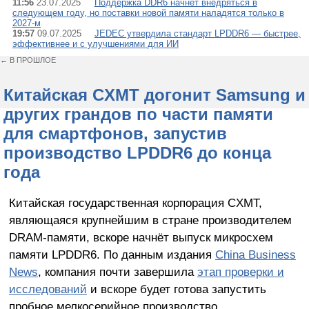
11:56
23.07.2025
Поддержка DDR6 начнёт внедряться в
следующем году, но поставки новой памяти наладятся только в
2027-м
19:57
09.07.2025
JEDEC утвердила стандарт LPDDR6 — быстрее,
эффективнее и с улучшениями для ИИ
← В ПРОШЛОЕ
Китайская CXMT догонит Samsung и
других грандов по части памяти
для смартфонов, запустив
производство LPDDR6 до конца
года
Китайская государственная корпорация CXMT,
являющаяся крупнейшим в стране производителем
DRAM-памяти, вскоре начнёт выпуск микросхем
памяти LPDDR6. По данным издания
China Business
News
, компания почти завершила
этап проверки и
исследований
и вскоре будет готова запустить
пробное мелкосерийное производство.