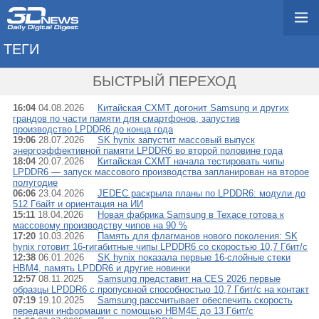
ТЕГИ
→ LPDDR6
БЫСТРЫЙ ПЕРЕХОД
16:04
04.08.2026
Китайская CXMT догонит Samsung и других
грандов по части памяти для смартфонов, запустив
производство LPDDR6 до конца года
19:06
28.07.2026
SK hynix запустит массовый выпуск
энергоэффективной памяти LPDDR6 во второй половине года
18:04
20.07.2026
Китайская CXMT начала тестировать чипы
LPDDR6 — запуск массового производства запланирован на второе
полугодие
06:06
23.04.2026
JEDEC раскрыла планы по LPDDR6: модули до
512 Гбайт и ориентация на ИИ
15:11
18.04.2026
Новая фабрика Samsung в Техасе готова к
массовому производству чипов на 90 %
17:20
10.03.2026
Память для флагманов нового поколения: SK
hynix готовит 16-гигабитные чипы LPDDR6 со скоростью 10,7 Гбит/c
12:38
06.01.2026
SK hynix показала первые 16-слойные стеки
HBM4, память LPDDR6 и другие новинки
12:57
08.11.2025
Samsung представит на CES 2026 первые
образцы LPDDR6 с пропускной способностью 10,7 Гбит/с на контакт
07:19
19.10.2025
Samsung рассчитывает обеспечить скорость
передачи информации с помощью HBM4E до 13 Гбит/с