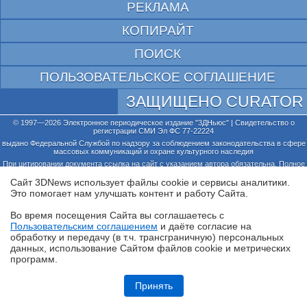
РЕКЛАМА
КОПИРАЙТ
ПОИСК
ПОЛЬЗОВАТЕЛЬСКОЕ СОГЛАШЕНИЕ
ЗАЩИЩЕНО CURATOR
© 1997—2026 Электронное периодическое издание "3ДНьюс" | Свидетельство о
регистрации СМИ Эл ФС 77-22224
выдано Федеральной Службой по надзору за соблюдением законодательства в сфере
массовых коммуникаций и охране культурного наследия
При цитировании документа ссылка на сайт с указанием автора обязательна. Полное
заимствование документа является нарушением
российского и международного законодательства и возможно только с согласия
Сайт 3DNews использует файлы cookie и сервисы аналитики.
редакции 3DNews.
Это помогает нам улучшать контент и работу Cайта.
Во время посещения Cайта вы соглашаетесь с
Пользовательским соглашением
и даёте согласие на
✖
обработку и передачу (в т.ч. трансграничную) персональных
данных, использование Cайтом файлов cookie и метрических
программ.
Обзор смартфона HUAWEI Pura 90s Pro: компактный флагман по
субфлагманской цене
Принять