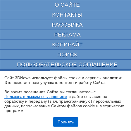
О САЙТЕ
КОНТАКТЫ
РАССЫЛКА
РЕКЛАМА
КОПИРАЙТ
ПОИСК
ПОЛЬЗОВАТЕЛЬСКОЕ СОГЛАШЕНИЕ
ЗАЩИЩЕНО CURATOR
Сайт 3DNews использует файлы cookie и сервисы аналитики.
Это помогает нам улучшать контент и работу Cайта.
© 1997—2026 Электронное периодическое издание "3ДНьюс" | Свидетельство о
регистрации СМИ Эл ФС 77-22224
Во время посещения Cайта вы соглашаетесь с
выдано Федеральной Службой по надзору за соблюдением законодательства в сфере
Пользовательским соглашением
и даёте согласие на
массовых коммуникаций и охране культурного наследия
✖
обработку и передачу (в т.ч. трансграничную) персональных
При цитировании документа ссылка на сайт с указанием автора обязательна. Полное
заимствование документа является нарушением
данных, использование Cайтом файлов cookie и метрических
российского и международного законодательства и возможно только с согласия
программ.
редакции 3DNews.
Обзор ультрабука ASUS Zenbook A16 (UX3607OA) с Copilot+ PC: ИИ
на марше
Принять