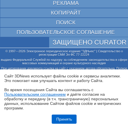
РЕКЛАМА
КОПИРАЙТ
ПОИСК
ПОЛЬЗОВАТЕЛЬСКОЕ СОГЛАШЕНИЕ
ЗАЩИЩЕНО CURATOR
© 1997—2026 Электронное периодическое издание "3ДНьюс" | Свидетельство о
регистрации СМИ Эл ФС 77-22224
выдано Федеральной Службой по надзору за соблюдением законодательства в сфере
массовых коммуникаций и охране культурного наследия
При цитировании документа ссылка на сайт с указанием автора обязательна. Полное
заимствование документа является нарушением
российского и международного законодательства и возможно только с согласия
Сайт 3DNews использует файлы cookie и сервисы аналитики.
редакции 3DNews.
Это помогает нам улучшать контент и работу Cайта.
Во время посещения Cайта вы соглашаетесь с
Пользовательским соглашением
и даёте согласие на
✖
обработку и передачу (в т.ч. трансграничную) персональных
данных, использование Cайтом файлов cookie и метрических
программ.
Ryzen и двухранговая DDR5: проверяем комплект G.Skill Trident Z5
Royal DDR5-6400 CL32 64GB
Принять