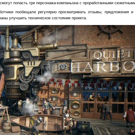
 смогут попасть три персонажа-компаньона с проработанными сюжетным
отчики пообещали регулярно просматривать отзывы, предложения и
ваны улучшить техническое состояние проекта.