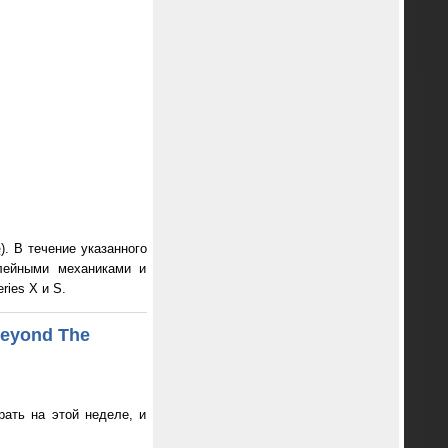
e
). В течение указанного
плейными механиками и
ies X и S.
Beyond The
ать на этой неделе, и