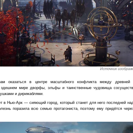
Источник изображе
ерам оказаться в центре масштабного конфликта между древне
 здешнем мире дворфы, эльфы и таинственные чудовища сосуществ
пушками и дирижаблями.
ет в Нью-Арк — сияющий город, который станет для него последней на
лезнь поразила всю семью протагониста, поэтому ему придётся чере