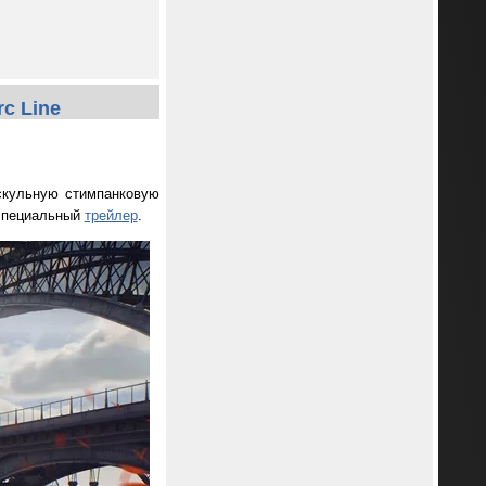
c Line
дскульную стимпанковую
 специальный
трейлер
.