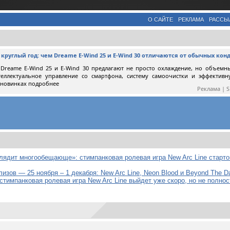
О САЙТЕ
РЕКЛАМА
РАССЫ
круглый год: чем Dreame E-Wind 25 и E-Wind 30 отличаются от обычных ко
Dreame E-Wind 25 и E-Wind 30 предлагают не просто охлаждение, но объемн
теллектуальное управление со смартфона, систему самоочистки и эффектив
 новинках подробнее
Реклама | 
лядит многообещающе»: стимпанковая ролевая игра New Arc Line старто
изов — 25 ноября – 1 декабря: New Arc Line, Neon Blood и Beyond The D
тимпанковая ролевая игра New Arc Line выйдет уже скоро, но не полно