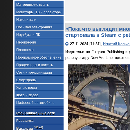
Материнские платы
Мониторы, ТВ и проекторы
Накопители
Носимая электроника
«Пока что выглядит мно
стартовала в Steam с ре
Ноутбуки и ПК
Периферия
27.11.2024
[11:31],
Игнатий Колыс
Планшеты
Издательство Fulqrum Publishing и
Программное обеспечение
ролевую игру New Arc Line, вдохно
Процессоры и память
Сети и коммуникации
Смартфоны
Умные вещи
Фото и видео
Цифровой автомобиль
RSS/Социальные сети
Рассылка
[NEW!]
Вакансии