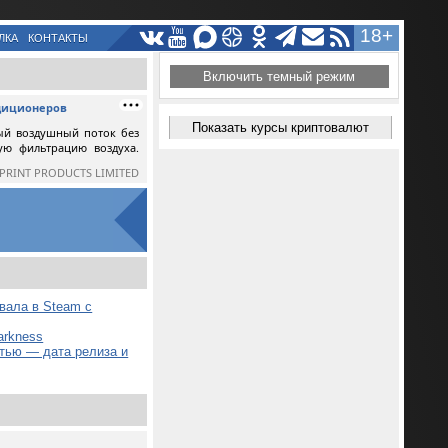
18+
ЛКА
КОНТАКТЫ
Включить темный режим
ндиционеров
Показать курсы криптовалют
ый воздушный поток без
ную фильтрацию воздуха.
SPRINT PRODUCTS LIMITED
вала в Steam с
arkness
стью — дата релиза и