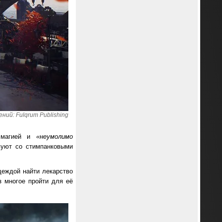
ний: Fulqrum Publishing
й магией и
«неумолимо
уют со стимпанковыми
деждой найти лекарство
з многое пройти для её