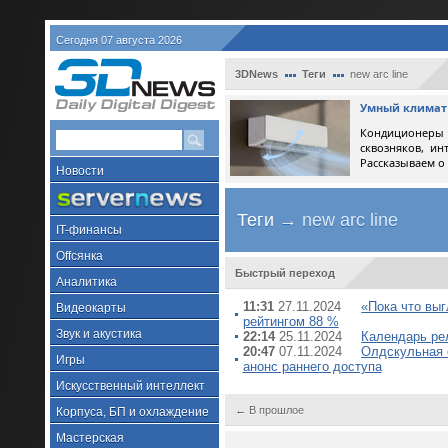
Сегодня 07 августа 2026
3DNews
Теги
new arc line
Умный климат 
Кондиционеры 
сквозняков, ин
Рассказываем о
Новости
Теги
→ new arc line
IT-финансы
Offсянка
Быстрый переход
Аналитика
11:31
27.11.2024
«Пока что выг
Видеокарты
рейтингом 88 %
Звук и акустика
22:14
25.11.2024
Календарь рел
20:47
07.11.2024
Олдскульная с
Игры
анонс раннего доступа
Искусственный интеллект
← В прошлое
Корпуса, БП и охлаждение
Мастерская