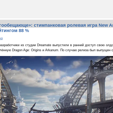
гообещающе»: стимпанковая ролевая игра New Ar
йтингом 88 %
ко
 разработчики из студии Dreamate выпустили в ранний доступ свою ол
влённую Dragon Age: Origins и Arkanum. По случаю релиза был выпущен