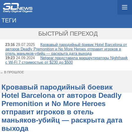
ТЕГИ
→ NIGHTHAWK
БЫСТРЫЙ ПЕРЕХОД
23:16
29.07.2025
Кровавый пародийный боевик Hotel Barcelona от
авторов Deadly Premonition и No More Heroes отправит игроков в
отель маньяков-убийц — раскрыта дата выхода
19:23
24.09.2024
Netgear представила маршрутизаторы Nighthawk
с Wi-Fi 7 стоимостью от $230 до $500
← В ПРОШЛОЕ
Кровавый пародийный боевик
Hotel Barcelona от авторов Deadly
Premonition и No More Heroes
отправит игроков в отель
маньяков-убийц — раскрыта дата
выхода