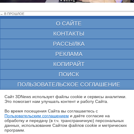
← В ПРОШЛОЕ
О САЙТЕ
КОНТАКТЫ
РАССЫЛКА
РЕКЛАМА
КОПИРАЙТ
ПОИСК
ПОЛЬЗОВАТЕЛЬСКОЕ СОГЛАШЕНИЕ
ЗАЩИЩЕНО CURATOR
Сайт 3DNews использует файлы cookie и сервисы аналитики.
Это помогает нам улучшать контент и работу Cайта.
© 1997—2026 Электронное периодическое издание "3ДНьюс" | Свидетельство о
регистрации СМИ Эл ФС 77-22224
Во время посещения Cайта вы соглашаетесь с
выдано Федеральной Службой по надзору за соблюдением законодательства в сфере
Пользовательским соглашением
и даёте согласие на
массовых коммуникаций и охране культурного наследия
✖
обработку и передачу (в т.ч. трансграничную) персональных
При цитировании документа ссылка на сайт с указанием автора обязательна. Полное
данных, использование Cайтом файлов cookie и метрических
заимствование документа является нарушением
программ.
российского и международного законодательства и возможно только с согласия
редакции 3DNews.