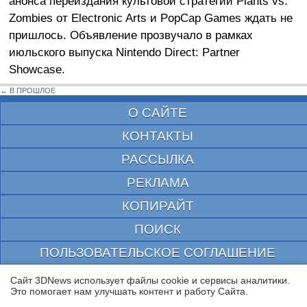
анонса переиздания культовой стратегии Plants vs.
Zombies от Electronic Arts и PopCap Games ждать не
пришлось. Объявление прозвучало в рамках
июльского выпуска Nintendo Direct: Partner
Showcase.
← В ПРОШЛОЕ
О САЙТЕ
КОНТАКТЫ
РАССЫЛКА
РЕКЛАМА
КОПИРАЙТ
ПОИСК
ПОЛЬЗОВАТЕЛЬСКОЕ СОГЛАШЕНИЕ
ЗАЩИЩЕНО CURATOR
Сайт 3DNews использует файлы cookie и сервисы аналитики.
Это помогает нам улучшать контент и работу Cайта.
© 1997—2026 Электронное периодическое издание "3ДНьюс" | Свидетельство о
регистрации СМИ Эл ФС 77-22224